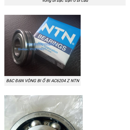
vòng bi bạc đạn ổ bi cầu
BẠC ĐẠN VÒNG BI Ổ BI AC6204 Z NTN