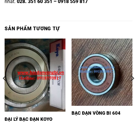
nhất.
028. 351 60 351 – 0918 559 817
SẢN PHẨM TƯƠNG TỰ
BẠC ĐẠN VÒNG BI 604
ĐẠI LÝ BẠC ĐẠN KOYO