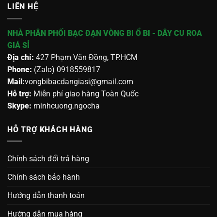
LIÊN HỆ
NHÀ PHÂN PHỐI BẠC ĐẠN VÒNG BI Ổ BI - DÂY CU ROA
GIÁ SỈ
Địa chỉ:
427 Phạm Văn Đồng, TP.HCM
Phone:
(Zalo) 0918559817
Mail:
vongbibacdangiasi@gmail.com
Hỗ trợ:
Miễn phí giao hàng Toàn Quốc
Skype:
minhcuong.ngocha
HỖ TRỢ KHÁCH HÀNG
Chính sách đổi trả hàng
Chính sách bảo hành
Hướng dẫn thanh toán
Hướng dẫn mua hàng