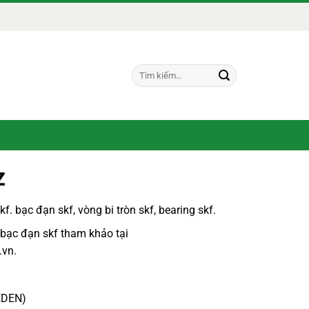
Tìm
kiếm:
Z
kf
.
bạc đạn skf
,
vòng bi tròn skf, bearing skf.
 bạc đạn skf
tham khảo tại
.vn
.
EDEN)