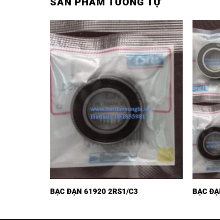
SẢN PHẨM TƯƠNG TỰ
BẠC ĐẠN 61920 2RS1/C3
BẠC ĐẠ