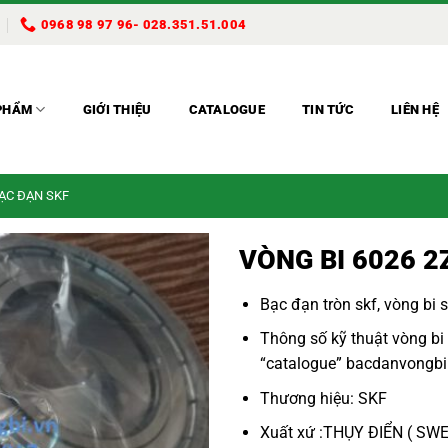
0968 98 97 96- 028.351.51.004
PHẨM
GIỚI THIỆU
CATALOGUE
TIN TỨC
LIÊN HỆ
BẠC ĐẠN SKF
VÒNG BI 6026 2
Bạc đạn tròn skf
,
vòng bi s
Thông số kỹ thuật
vòng bi
“
catalogue
”
bacdanvongbi
Thương hiệu: SKF
Xuất xứ :THỤY ĐIỂN ( SW