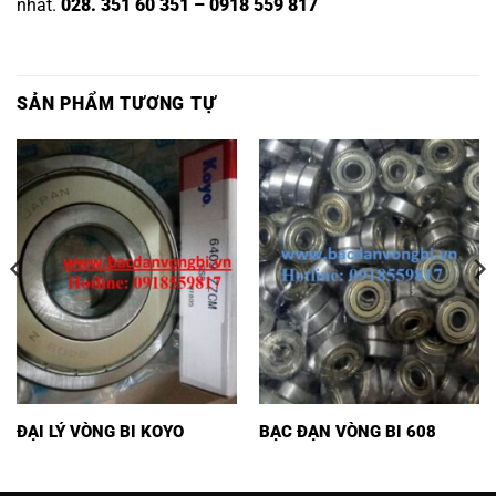
nhất.
028. 351 60 351 – 0918 559 817
SẢN PHẨM TƯƠNG TỰ
ĐẠI LÝ VÒNG BI KOYO
BẠC ĐẠN VÒNG BI 608