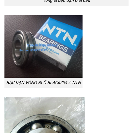
vòng bi bạc đạn ổ bi cầu
BẠC ĐẠN VÒNG BI Ổ BI AC6204 Z NTN