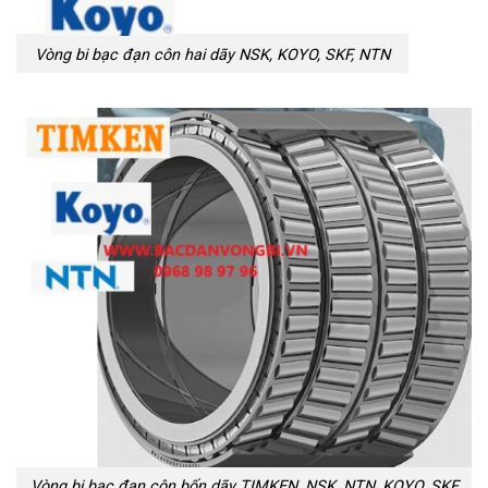
Vòng bi bạc đạn côn hai dãy NSK, KOYO, SKF, NTN
Vòng bi bạc đạn côn bốn dãy TIMKEN, NSK, NTN, KOYO, SKF