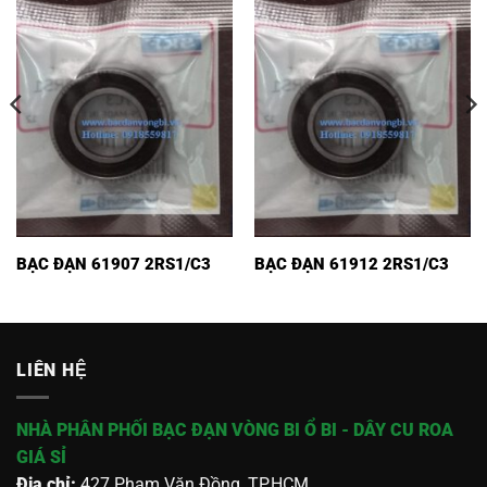
BẠC ĐẠN 61907 2RS1/C3
BẠC ĐẠN 61912 2RS1/C3
LIÊN HỆ
NHÀ PHÂN PHỐI BẠC ĐẠN VÒNG BI Ổ BI - DÂY CU ROA
GIÁ SỈ
Địa chỉ:
427 Phạm Văn Đồng, TP.HCM