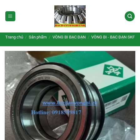
Bỏ
qua
nội
dung
Trang chủ
/
Sản phẩm
/
VÒNG BI BẠC ĐẠN
/
VÒNG BI - BẠC ĐẠN SKF