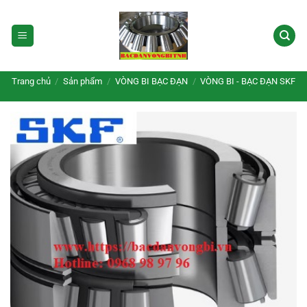
Bỏ
qua
nội
dung
Trang chủ
/
Sản phẩm
/
VÒNG BI BẠC ĐẠN
/
VÒNG BI - BẠC ĐẠN SKF