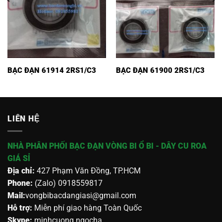
BẠC ĐẠN 61914 2RS1/C3
BẠC ĐẠN 61900 2RS1/C3
LIÊN HỆ
NHÀ PHÂN PHỐI BẠC ĐẠN VÒNG BI Ổ BI - DÂY CU ROA
GIÁ SỈ
Địa chỉ:
427 Phạm Văn Đồng, TP.HCM
Phone:
(Zalo) 0918559817
Mail:
vongbibacdangiasi@gmail.com
Hỗ trợ:
Miễn phí giao hàng Toàn Quốc
Skype:
minhcuong.ngocha