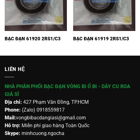
BẠC ĐẠN 61920 2RS1/C3
BẠC ĐẠN 61919 2RS1/C3
LIÊN HỆ
NHÀ PHÂN PHỐI BẠC ĐẠN VÒNG BI Ổ BI - DÂY CU ROA
GIÁ SỈ
Địa chỉ:
427 Phạm Văn Đồng, TP.HCM
Phone:
(Zalo) 0918559817
Mail:
vongbibacdangiasi@gmail.com
Hỗ trợ:
Miễn phí giao hàng Toàn Quốc
Skype:
minhcuong.ngocha