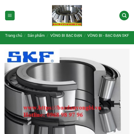
Bỏ
qua
nội
dung
Trang chủ
/
Sản phẩm
/
VÒNG BI BẠC ĐẠN
/
VÒNG BI - BẠC ĐẠN SKF