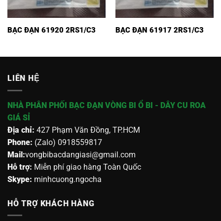
BẠC ĐẠN 61920 2RS1/C3
BẠC ĐẠN 61917 2RS1/C3
LIÊN HỆ
NHÀ PHÂN PHỐI BẠC ĐẠN VÒNG BI Ổ BI - DÂY CU ROA
GIÁ SỈ
Địa chỉ:
427 Phạm Văn Đồng, TP.HCM
Phone:
(Zalo) 0918559817
Mail:
vongbibacdangiasi@gmail.com
Hỗ trợ:
Miễn phí giao hàng Toàn Quốc
Skype:
minhcuong.ngocha
HỖ TRỢ KHÁCH HÀNG