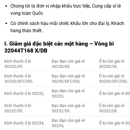
Chúng tôi là đơn vị nhập khẩu trực tiếp, Cung cấp sỉ lẻ
vong toàn Quốc.
Có chính sách hậu mãi chiếc khấu lớn cho đại lý, Khách
hàng thân thiết..
I. Giảm giá đặc biệt các mặt hàng – Vòng bi
32044T168 X/DB
Kích thước ổ bi
Bạc đạn côn giá rẻ
Ổ bi côn giá rẻ
30230/DF,
30230/DF,
30230/DF,
Kích thước ổ bi
Bạc đạn côn giá rẻ
Ổ bi côn giá rẻ
30230/DFC350,
30230/DFC350,
30230/DFC350,
Bạc đạn côn giá rẻ
Kích thước ổ bi 30232,
Ổ bi côn giá rẻ 3
30232,
Kích thước ổ bi
Bạc đạn côn giá rẻ
Ổ bi côn giá rẻ
30232/DF,
30232/DF,
30232/DF,
Bạc đạn côn giá rẻ
Kích thước ổ bi 30234,
Ổ bi côn giá rẻ 3
30234,