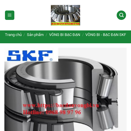
Bỏ
qua
nội
dung
Trang chủ
/
Sản phẩm
/
VÒNG BI BẠC ĐẠN
/
VÒNG BI - BẠC ĐẠN SKF