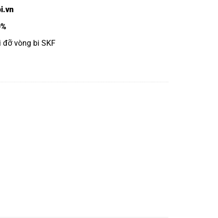
i.vn
0%
ối đỡ vòng bi SKF