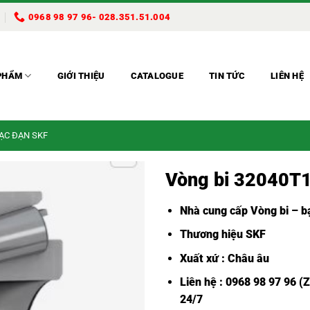
0968 98 97 96- 028.351.51.004
PHẨM
GIỚI THIỆU
CATALOGUE
TIN TỨC
LIÊN HỆ
BẠC ĐẠN SKF
Vòng bi 32040T
Nhà cung cấp Vòng bi – bạ
Thương hiệu SKF
Xuất xứ : Châu âu
Liên hệ : 0968 98 97 96 (
24/7