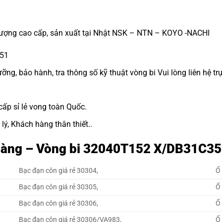
ợng cao cấp, sản xuất tại Nhật NSK – NTN – KOYO -NACHI
351
g, bảo hành, tra thông số kỹ thuật vòng bi Vui lòng liên hệ trự
cấp sỉ lẻ vong toàn Quốc.
lý, Khách hàng thân thiết..
t hàng – Vòng bi 32040T152 X/DB31C3
Bạc đạn côn giá rẻ 30304,
Ổ 
Bạc đạn côn giá rẻ 30305,
Ổ 
Bạc đạn côn giá rẻ 30306,
Ổ 
Bạc đạn côn giá rẻ 30306/VA983,
Ổ