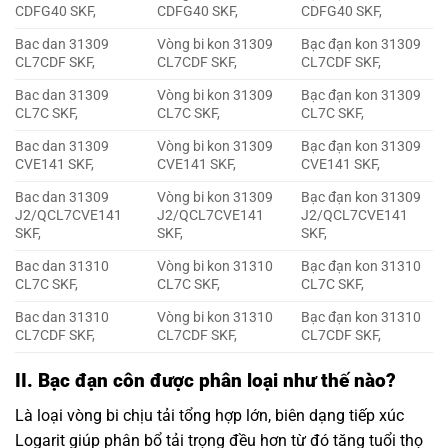
CDFG40 SKF,
CDFG40 SKF,
CDFG40 SKF,
Bac dan 31309
Vòng bi kon 31309
Bạc đạn kon 31309
CL7CDF SKF,
CL7CDF SKF,
CL7CDF SKF,
Bac dan 31309
Vòng bi kon 31309
Bạc đạn kon 31309
CL7C SKF,
CL7C SKF,
CL7C SKF,
Bac dan 31309
Vòng bi kon 31309
Bạc đạn kon 31309
CVE141 SKF,
CVE141 SKF,
CVE141 SKF,
Bac dan 31309
Vòng bi kon 31309
Bạc đạn kon 31309
J2/QCL7CVE141
J2/QCL7CVE141
J2/QCL7CVE141
SKF,
SKF,
SKF,
Bac dan 31310
Vòng bi kon 31310
Bạc đạn kon 31310
CL7C SKF,
CL7C SKF,
CL7C SKF,
Bac dan 31310
Vòng bi kon 31310
Bạc đạn kon 31310
CL7CDF SKF,
CL7CDF SKF,
CL7CDF SKF,
II. Bạc đạn côn được phân loại như thế nào?
Là loại vòng bi chịu tải tổng hợp lớn, biên dạng tiếp xúc
Logarit giúp phân bổ tải trọng đều hơn từ đó tăng tuổi thọ