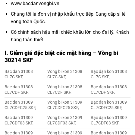
www.bacdanvongbi.vn
Chúng tôi là đơn vị nhập khẩu trực tiếp, Cung cấp sỉ lẻ
vong toàn Quốc.
Có chính sách hậu mãi chiếc khấu lớn cho đại lý, Khách
hàng thân thiết..
I. Giảm giá đặc biệt các mặt hàng – Vòng bi
30214 SKF
Bac dan 31308
Vòng bi kon 31308
Bạc đạn kon 31308
CL7C SKF,
CL7C SKF,
CL7C SKF,
Bac dan 31308
Vòng bi kon 31308
Bạc đạn kon 31308
CL7CDF SKF,
CL7CDF SKF,
CL7CDF SKF,
Bac dan 31309
Vòng bi kon 31309
Bạc đạn kon 31309
CL7CDFC25 SKF,
CL7CDFC25 SKF,
CL7CDFC25 SKF,
Bac dan 31309
Vòng bi kon 31309
Bạc đạn kon 31309
CL7CDF03 SKF,
CL7CDF03 SKF,
CL7CDF03 SKF,
Bac dan 31309
Vòng bi kon 31309
Bạc đạn kon 31309