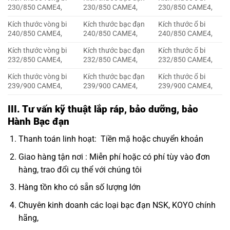
230/850 CAME4,
230/850 CAME4,
230/850 CAME4,
Kích thước vòng bi
Kích thước bạc đạn
Kích thước ổ bi
240/850 CAME4,
240/850 CAME4,
240/850 CAME4,
Kích thước vòng bi
Kích thước bạc đạn
Kích thước ổ bi
232/850 CAME4,
232/850 CAME4,
232/850 CAME4,
Kích thước vòng bi
Kích thước bạc đạn
Kích thước ổ bi
239/900 CAME4,
239/900 CAME4,
239/900 CAME4,
III. Tư vấn kỹ thuật lắp ráp, bảo dưỡng, bảo
Hành Bạc đạn
Thanh toán linh hoạt: Tiền mặ hoặc chuyển khoản
Giao hàng tận nơi : Miễn phí hoặc có phí tùy vào đơn
hàng, trao đổi cụ thể với chúng tôi
Hàng tồn kho có sẵn số lượng lớn
Chuyên kinh doanh các loại bạc đạn NSK, KOYO chính
hãng,