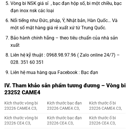
Vòng bi NSK giá sỉ
, bạc đạn hộp số, bi một chiều,
bạc
đạn inox nsk
các loại
Nổi tiếng như Đức, pháp, Ý, Nhật bản, Hàn Quốc… Và
một số mặt hàng giá rẻ xuất xứ từ Trung Quốc.
Bảo hành chính hãng – theo tiêu chuẩn của nhà sản
xuất
Liên hệ kỹ thuật : 0968.98.97.96 ( Zalo online 24/7) –
028. 351 60 351
Liên hệ mua hàng qua Facebook :
Bạc đạn
IV. Tham khảo sản phẩm tương đương – Vòng bi
23252 CAME4
Kích thước vòng bi
Kích thước bạc đạn
Kích thước ổ bi
23226 CAME4.C3,
23226 CAME4.C3,
23226 CAME4.C3,
Kích thước vòng bi
Kích thước bạc đạn
Kích thước ổ bi
23226 CE4.C3,
23226 CE4.C3,
23226 CE4.C3,