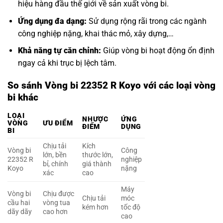
hiệu hàng đầu thế giới về sản xuất vòng bi.
Ứng dụng đa dạng:
Sử dụng rộng rãi trong các ngành
công nghiệp nặng, khai thác mỏ, xây dựng,…
Khả năng tự căn chỉnh:
Giúp vòng bi hoạt động ổn định
ngay cả khi trục bị lệch tâm.
So sánh Vòng bi 22352 R Koyo với các loại vòng
bi khác
LOẠI
NHƯỢC
ỨNG
VÒNG
ƯU ĐIỂM
ĐIỂM
DỤNG
BI
Chịu tải
Kích
Vòng bi
Công
lớn, bền
thước lớn,
22352 R
nghiệp
bỉ, chính
giá thành
Koyo
nặng
xác
cao
Máy
Vòng bi
Chịu được
Chịu tải
móc
cầu hai
vòng tua
kém hơn
tốc độ
dãy dãy
cao hơn
cao