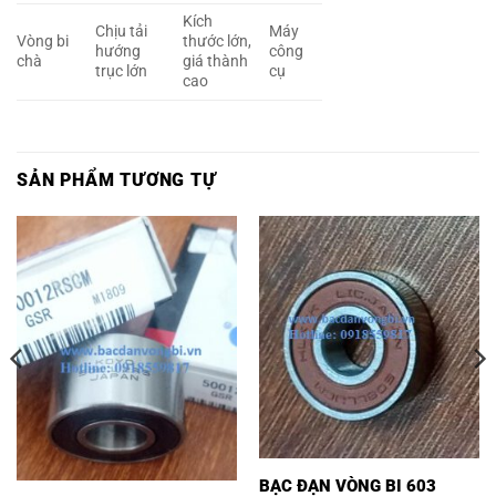
Kích
Chịu tải
Máy
Vòng bi
thước lớn,
hướng
công
chà
giá thành
trục lớn
cụ
cao
SẢN PHẨM TƯƠNG TỰ
BẠC ĐẠN VÒNG BI 603