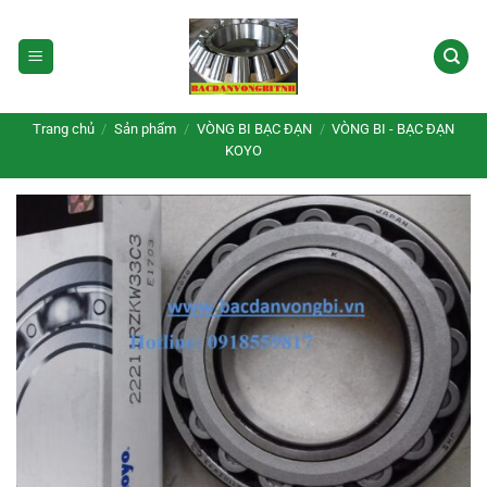
Bỏ
qua
nội
dung
Trang chủ
/
Sản phẩm
/
VÒNG BI BẠC ĐẠN
/
VÒNG BI - BẠC ĐẠN
KOYO