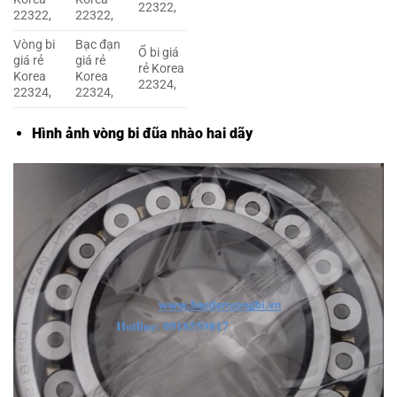
22322,
22322,
22322,
Vòng bi
Bạc đạn
Ổ bi giá
giá rẻ
giá rẻ
rẻ Korea
Korea
Korea
22324,
22324,
22324,
Hình ảnh vòng bi đũa nhào hai dãy