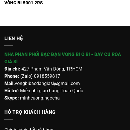
VÒNG BI 5001 2RS
LIÊN HỆ
NHÀ PHÂN PHỐI BẠC ĐẠN VÒNG BI Ổ BI - DÂY CU ROA
GIÁ SỈ
Địa chỉ:
427 Phạm Văn Đồng, TP.HCM
Phone:
(Zalo) 0918559817
Mail:
vongbibacdangiasi@gmail.com
Hỗ trợ:
Miễn phí giao hàng Toàn Quốc
Skype:
minhcuong.ngocha
HỖ TRỢ KHÁCH HÀNG
Chính sách đổi trả hàng