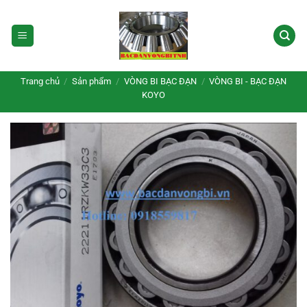
Bỏ
qua
nội
dung
Trang chủ
/
Sản phẩm
/
VÒNG BI BẠC ĐẠN
/
VÒNG BI - BẠC ĐẠN
KOYO