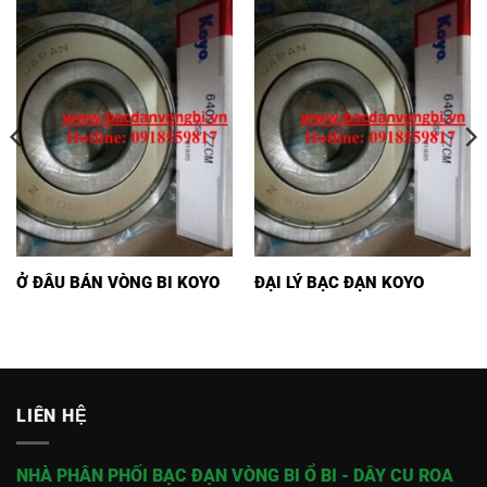
Ở ĐÂU BÁN VÒNG BI KOYO
ĐẠI LÝ BẠC ĐẠN KOYO
LIÊN HỆ
NHÀ PHÂN PHỐI BẠC ĐẠN VÒNG BI Ổ BI - DÂY CU ROA