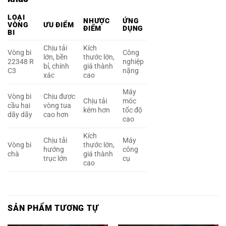
LOẠI
NHƯỢC
ỨNG
VÒNG
ƯU ĐIỂM
ĐIỂM
DỤNG
BI
Chịu tải
Kích
Vòng bi
Công
lớn, bền
thước lớn,
22348 R
nghiệp
bỉ, chính
giá thành
C3
nặng
xác
cao
Máy
Vòng bi
Chịu được
Chịu tải
móc
cầu hai
vòng tua
kém hơn
tốc độ
dãy dãy
cao hơn
cao
Kích
Chịu tải
Máy
Vòng bi
thước lớn,
hướng
công
chà
giá thành
trục lớn
cụ
cao
SẢN PHẨM TƯƠNG TỰ