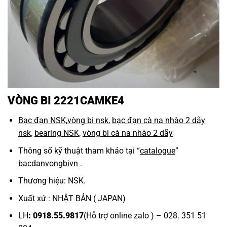
VÒNG BI 2221CAMKE4
Bạc đạn NSK,
vòng bi nsk
,
bạc đạn
cà na nhào 2 dãy
nsk
,
bearing NSK
,
vòng bi
cà na nhào 2 dãy
Thông số kỹ thuật tham khảo tại “
catalogue
”
bacdanvongbi
vn
.
Thương hiệu: NSK.
Xuất xứ : NHẬT BẢN ( JAPAN)
LH
: 0918.55.9817
(Hỗ trợ online zalo ) – 028. 351 51