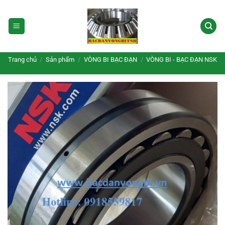
Bỏ
qua
nội
dung
Trang chủ
/
Sản phẩm
/
VÒNG BI BẠC ĐẠN
/
VÒNG BI - BẠC ĐẠN NSK