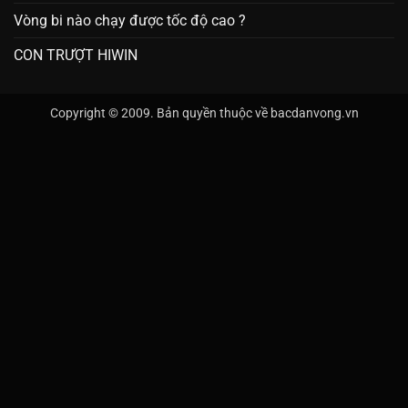
Vòng bi nào chạy được tốc độ cao ?
CON TRƯỢT HIWIN
Copyright © 2009. Bản quyền thuộc về bacdanvong.vn