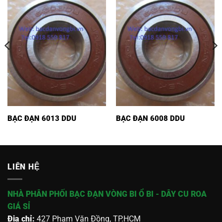
BẠC ĐẠN 6013 DDU
BẠC ĐẠN 6008 DDU
LIÊN HỆ
NHÀ PHÂN PHỐI BẠC ĐẠN VÒNG BI Ổ BI - DÂY CU ROA
GIÁ SỈ
Địa chỉ:
427 Phạm Văn Đồng, TP.HCM