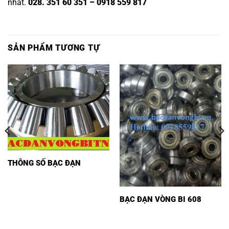
nhất.
028. 351 60 351 – 0918 559 817
SẢN PHẨM TƯƠNG TỰ
THÔNG SỐ BẠC ĐẠN
BẠC ĐẠN VÒNG BI 608