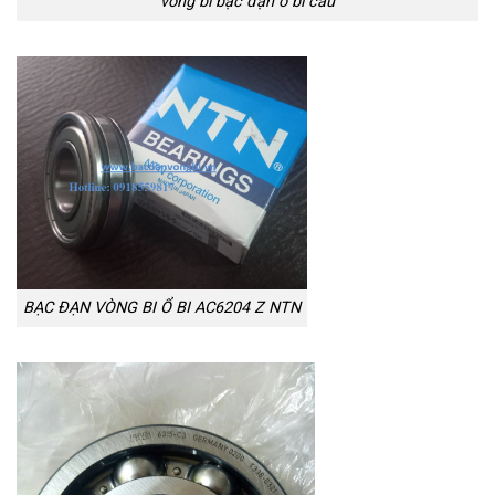
vòng bi bạc đạn ổ bi cầu
BẠC ĐẠN VÒNG BI Ổ BI AC6204 Z NTN