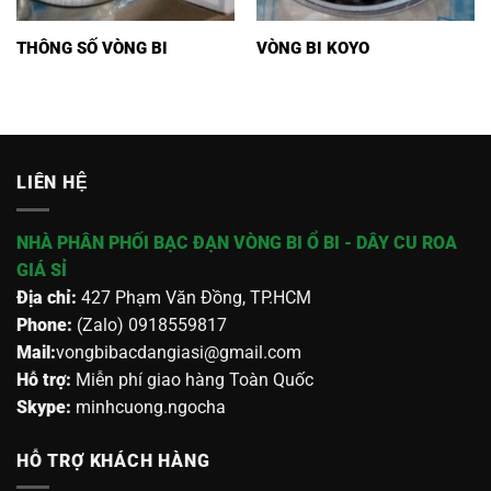
THÔNG SỐ VÒNG BI
VÒNG BI KOYO
LIÊN HỆ
NHÀ PHÂN PHỐI BẠC ĐẠN VÒNG BI Ổ BI - DÂY CU ROA
GIÁ SỈ
Địa chỉ:
427 Phạm Văn Đồng, TP.HCM
Phone:
(Zalo) 0918559817
Mail:
vongbibacdangiasi@gmail.com
Hỗ trợ:
Miễn phí giao hàng Toàn Quốc
Skype:
minhcuong.ngocha
HỖ TRỢ KHÁCH HÀNG