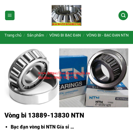
Bỏ
qua
nội
dung
Trang chủ
/
Sản phẩm
/
VÒNG BI BẠC ĐẠN
/
VÒNG BI - BẠC ĐẠN NTN
Vòng bi 13889-13830 NTN
Bạc đạn vòng bi NTN Gía sỉ
…