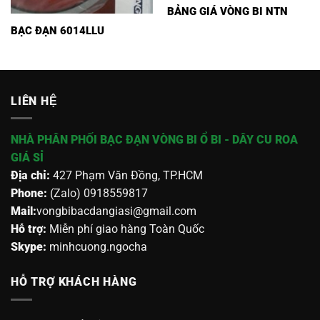
BẢNG GIÁ VÒNG BI NTN
BẠC ĐẠN 6014LLU
LIÊN HỆ
NHÀ PHÂN PHỐI BẠC ĐẠN VÒNG BI Ổ BI - DÂY CU ROA
GIÁ SỈ
Địa chỉ:
427 Phạm Văn Đồng, TP.HCM
Phone:
(Zalo) 0918559817
Mail:
vongbibacdangiasi@gmail.com
Hỗ trợ:
Miễn phí giao hàng Toàn Quốc
Skype:
minhcuong.ngocha
HỖ TRỢ KHÁCH HÀNG