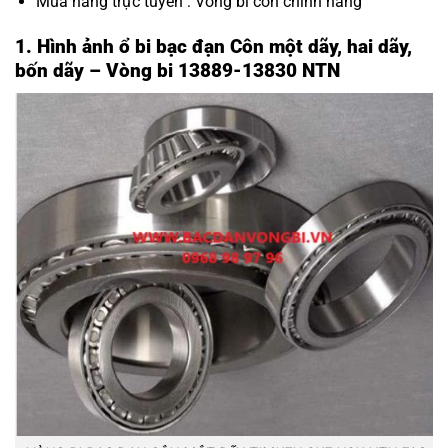
Mua hàng trực tuyến :
Vòng bi côn chính hãng
1. Hình ảnh ổ bi bạc đạn Côn một dãy, hai dãy,
bốn dãy – Vòng bi 13889-13830 NTN