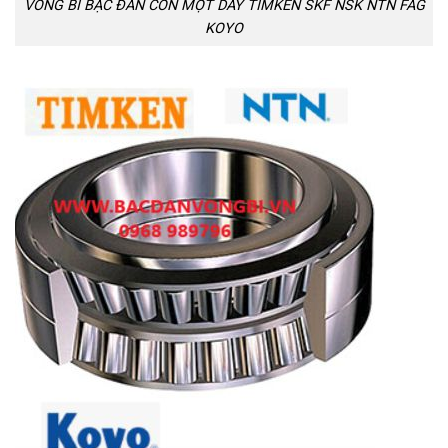
VÒNG BI BẠC ĐAN CÔN MỘT DÃY TIMKEN SKF NSK NTN FAG
KOYO