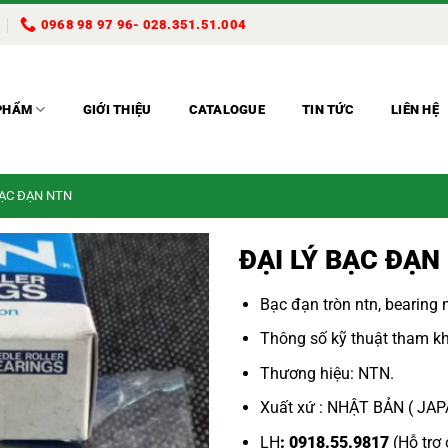
0968 98 97 96- 028.351.51.004
PHẨM
GIỚI THIỆU
CATALOGUE
TIN TỨC
LIÊN HỆ
BẠC ĐẠN NTN
ĐẠI LÝ BẠC ĐẠN
Bạc đạn tròn ntn
,
bearing 
Thông số kỹ thuật tham kh
Thương hiệu: NTN.
Xuất xứ : NHẬT BẢN ( JA
LH
: 0918.55.9817
(Hỗ trợ 