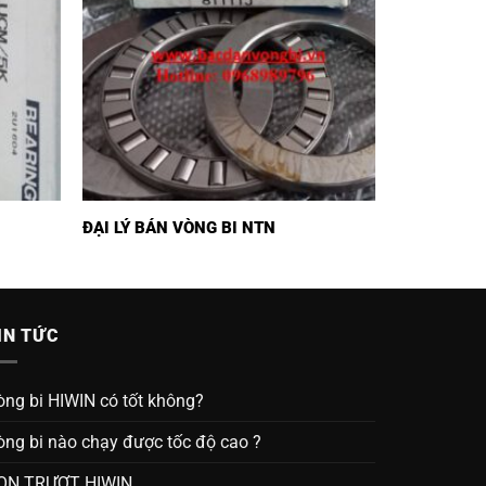
ĐẠI LÝ BÁN VÒNG BI NTN
IN TỨC
òng bi HIWIN có tốt không?
òng bi nào chạy được tốc độ cao ?
ON TRƯỢT HIWIN