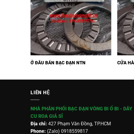
Ở ĐÂU BÁN BẠC ĐẠN NTN
CỬA HÀ
LIÊN HỆ
NHÀ PHÂN PHỐI BẠC ĐẠN VÒNG BI Ổ BI - DÂY
CU ROA GIÁ SỈ
Địa chỉ:
427 Phạm Văn Đồng, TP.HCM
Phone:
(Zalo) 0918559817