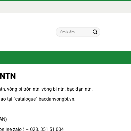
Tìm
kiếm:
 NTN
ntn
,
vòng bi tròn ntn
,
vòng bi ntn
,
bạc đạn ntn.
ảo tại “
catalogue”
bacdanvongbi.vn
.
PAN)
online zalo ) – 028. 351 51 004