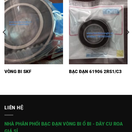
VÒNG BI SKF
BẠC ĐẠN 61906 2RS1/C3
LIÊN HỆ
NHÀ PHÂN PHỐI BẠC ĐẠN VÒNG BI Ổ BI - DÂY CU ROA
GIÁ SỈ