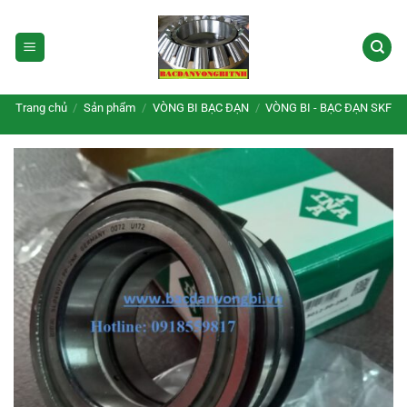
Bỏ
qua
nội
dung
Trang chủ
/
Sản phẩm
/
VÒNG BI BẠC ĐẠN
/
VÒNG BI - BẠC ĐẠN SKF