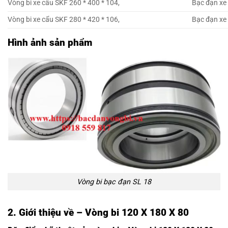
Vòng bi xe cẩu SKF 260 * 400 * 104,
Bạc đạn xe 
Vòng bi xe cẩu SKF 280 * 420 * 106,
Bạc đạn xe 
Hình ảnh sản phẩm
Vòng bi bạc đạn SL 18
2. Giới thiệu về – Vòng bi 120 X 180 X 80