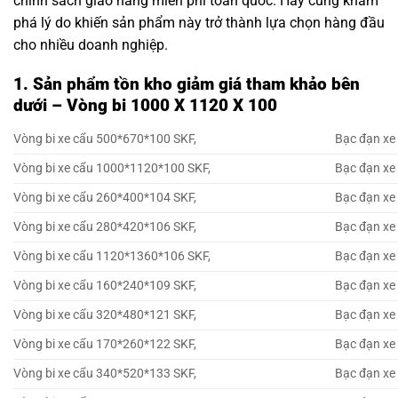
chính sách giao hàng miễn phí toàn quốc. Hãy cùng khám
phá lý do khiến sản phẩm này trở thành lựa chọn hàng đầu
cho nhiều doanh nghiệp.
1. Sản phẩm tồn kho giảm giá tham khảo bên
dưới – Vòng bi 1000 X 1120 X 100
Vòng bi xe cẩu 500*670*100 SKF,
Bạc đạn xe
Vòng bi xe cẩu 1000*1120*100 SKF,
Bạc đạn xe
Vòng bi xe cẩu 260*400*104 SKF,
Bạc đạn xe
Vòng bi xe cẩu 280*420*106 SKF,
Bạc đạn xe
Vòng bi xe cẩu 1120*1360*106 SKF,
Bạc đạn xe
Vòng bi xe cẩu 160*240*109 SKF,
Bạc đạn xe
Vòng bi xe cẩu 320*480*121 SKF,
Bạc đạn xe
Vòng bi xe cẩu 170*260*122 SKF,
Bạc đạn xe
Vòng bi xe cẩu 340*520*133 SKF,
Bạc đạn xe