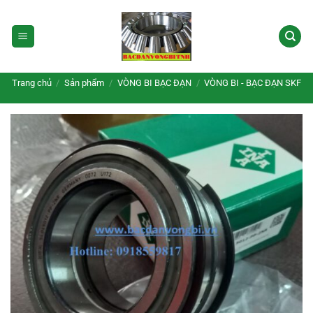
Bỏ
qua
nội
dung
Trang chủ
/
Sản phẩm
/
VÒNG BI BẠC ĐẠN
/
VÒNG BI - BẠC ĐẠN SKF