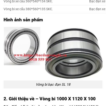
Vòng bi xe cẩu 360*540*134 SKF,
Bạc đạn xe
Vòng bi xe cẩu 380*560*135 SKF,
Bạc đạn xe
Hình ảnh sản phẩm
Vòng bi bạc đạn SL 18
2. Giới thiệu về – Vòng bi 1000 X 1120 X 100