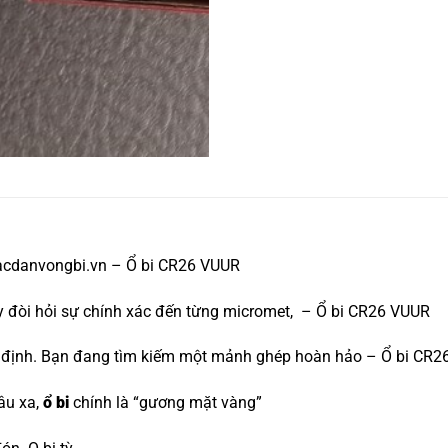
bacdanvongbi.vn – Ổ bi CR26 VUUR
áy đòi hỏi sự chính xác đến từng micromet, – Ổ bi CR26 VUUR
yết định. Bạn đang tìm kiếm một mảnh ghép hoàn hảo – Ổ bi CR
âu xa,
ổ bi
chính là “gương mặt vàng”