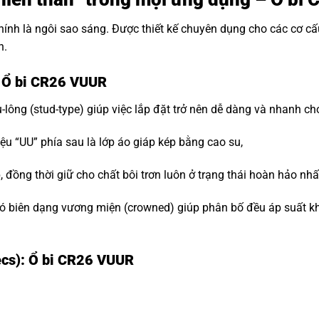
hính là ngôi sao sáng. Được thiết kế chuyên dụng cho các cơ c
n.
: Ổ bi CR26 VUUR
-lông (stud-type) giúp việc lắp đặt trở nên dễ dàng và nhanh ch
ệu “UU” phía sau là lớp áo giáp kép bằng cao su,
đồng thời giữ cho chất bôi trơn luôn ở trạng thái hoàn hảo nhấ
 biên dạng vương miện (crowned) giúp phân bố đều áp suất khi t
ecs): Ổ bi CR26 VUUR