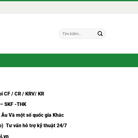
Tìm
kiếm:
i CF /
CR / KRV/ KR
 – SKF -THK
u Âu Và một số quốc gia Khác
) Tư vấn hỗ trợ kỹ thuật 24/7
i.vn