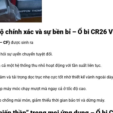
độ chính xác và sự bền bỉ – Ổ bi CR26
– CF)
được sinh ra
ỏi sự uyển chuyển tuyệt đối.
cả một hệ thống thu nhỏ hoạt động với tần suất liên tục.
m và tải trọng dọc trục nhẹ cực tốt nhờ thiết kế vành ngoài dà
iúp máy móc chạy mượt mà ngay cả ở tốc độ cao.
p chống mài mòn, giảm thiểu thời gian bảo trì và dừng máy.
“Chiến thần” trong mọi ứng dụng – Ổ b