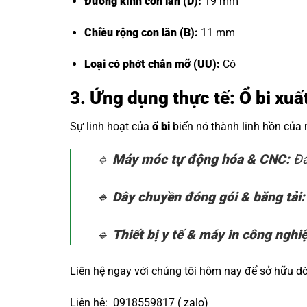
Đường kính con lăn (D):
19 mm
Chiều rộng con lăn (B):
11 mm
Loại có phớt chắn mỡ (UU):
Có
3. Ứng dụng thực tế: Ổ bi xu
Sự linh hoạt của
ổ bi
biến nó thành linh hồn của
🔹
Máy móc tự động hóa & CNC:
Đả
🔹
Dây chuyền đóng gói & băng tải:
🔹
Thiết bị y tế & máy in công nghi
Liên hệ ngay với chúng tôi hôm nay để sở hữu 
Liên hệ: 0918559817 ( zalo)