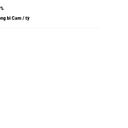
0%
ng bi Cam / tỳ