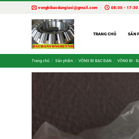
Bỏ
vongbibacdangiasi@gmail.com
08:00 - 17:30
qua
nội
dung
TRANG CHỦ
SẢN 
Trang chủ
/
Sản phẩm
/
VÒNG BI BẠC ĐẠN
/
VÒNG BI - 