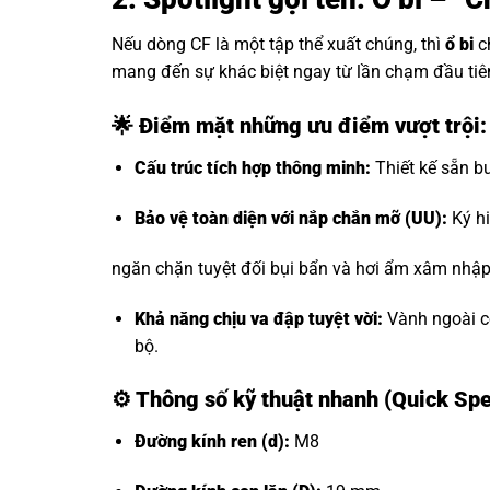
Nếu dòng CF là một tập thể xuất chúng, thì
ổ bi
c
mang đến sự khác biệt ngay từ lần chạm đầu tiê
🌟 Điểm mặt những ưu điểm vượt trội
Cấu trúc tích hợp thông minh:
Thiết kế sẵn bu
Bảo vệ toàn diện với nắp chắn mỡ (UU):
Ký hi
ngăn chặn tuyệt đối bụi bẩn và hơi ẩm xâm nhập, 
Khả năng chịu va đập tuyệt vời:
Vành ngoài có
bộ.
⚙️
Thông số kỹ thuật nhanh (Quick Sp
Đường kính ren (d):
M8