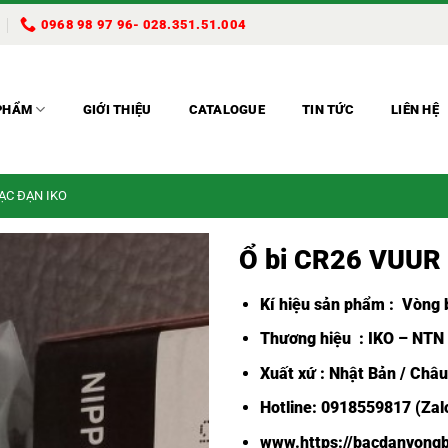
0968 98 97 96- 028.351.51.004
PHẨM
GIỚI THIỆU
CATALOGUE
TIN TỨC
LIÊN HỆ
BẠC ĐẠN IKO
Ổ bi CR26 VUUR
Kí hiệu sản phẩm :
Vòng b
Thương hiệu : IKO – NTN
Xuất xứ : Nhật Bản / Châ
Hotline: 0918559817 (Zalo
www.https://bacdanvongb