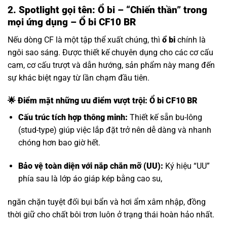
2. Spotlight gọi tên: Ổ bi – “Chiến thần” trong
mọi ứng dụng – Ổ bi CF10 BR
Nếu dòng CF là một tập thể xuất chúng, thì
ổ bi
chính là
ngôi sao sáng. Được thiết kế chuyên dụng cho các cơ cấu
cam, cơ cấu trượt và dẫn hướng, sản phẩm này mang đến
sự khác biệt ngay từ lần chạm đầu tiên.
🌟 Điểm mặt những ưu điểm vượt trội: Ổ bi CF10 BR
Cấu trúc tích hợp thông minh:
Thiết kế sẵn bu-lông
(stud-type) giúp việc lắp đặt trở nên dễ dàng và nhanh
chóng hơn bao giờ hết.
Bảo vệ toàn diện với nắp chắn mỡ (UU):
Ký hiệu “UU”
phía sau là lớp áo giáp kép bằng cao su,
ngăn chặn tuyệt đối bụi bẩn và hơi ẩm xâm nhập, đồng
thời giữ cho chất bôi trơn luôn ở trạng thái hoàn hảo nhất.