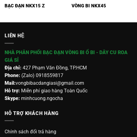
BẠC ĐẠN NKX15 Z
VÒNG BI NKX45
LIÊN HỆ
NHÀ PHÂN PHỐI BẠC ĐẠN VÒNG BI Ổ BI - DÂY CU ROA
GIÁ SỈ
Địa chỉ:
427 Phạm Văn Đồng, TP.HCM
Phone:
(Zalo) 0918559817
Mail:
vongbibacdangiasi@gmail.com
Hỗ trợ:
Miễn phí giao hàng Toàn Quốc
Skype:
minhcuong.ngocha
HỖ TRỢ KHÁCH HÀNG
Chính sách đổi trả hàng