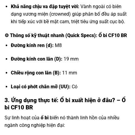
Khả năng chịu va đập tuyệt vời:
Vành ngoài có biên
dạng vương miện (crowned) giúp phân bố đều áp suất
khi tiếp xúc với bề mặt cam, triệt tiêu ứng suất cục bộ.
⚙️
Thông số kỹ thuật nhanh (Quick Specs): Ổ bi CF10 BR
Đường kính ren (d):
M8
Đường kính con lăn (D):
19 mm
Chiều rộng con lăn (B):
11 mm
Loại có phớt chắn mỡ (UU):
Có
3. Ứng dụng thực tế: Ổ bi xuất hiện ở đâu? – Ổ
bi CF10 BR
Sự linh hoạt của
ổ bi
biến nó thành linh hồn của nhiều
ngành công nghiệp hiện đại: