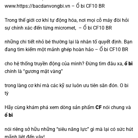
www.https://bacdanvongbi.vn – Ổ bi CF10 BR
Trong thế giới cơ khí tự động hóa, nơi mọi cỗ máy đòi hỏi
sự chính xác đến từng micromet, – Ổ bi CF10 BR
những chi tiết nhỏ bé thường lại là nhân tố quyết định. Bạn
đang tìm kiếm một mảnh ghép hoàn hảo – Ổ bi CF10 BR
cho hệ thống truyền động của mình? Đừng tìm đâu xa,
ổ bi
chính là “gương mặt vàng”
trong làng cơ khí mà các kỹ sư luôn ưu tiên săn đón.
O bi
tỳ
Hãy cùng khám phá xem dòng sản phẩm
CF
nói chung và
ổ bi
nói riêng sở hữu những “siêu năng lực” gì mà lại có sức hút
mãnh liệt đến vậy!