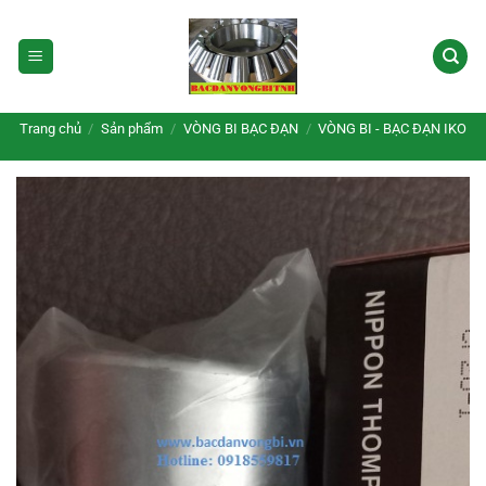
Bỏ
qua
nội
dung
Trang chủ
/
Sản phẩm
/
VÒNG BI BẠC ĐẠN
/
VÒNG BI - BẠC ĐẠN IKO