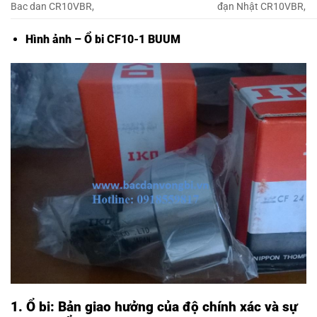
Bac dan CR10VBR,
đạn Nhật CR10VBR,
Hình ảnh – Ổ bi CF10-1 BUUM
1. Ổ bi: Bản giao hưởng của độ chính xác và sự