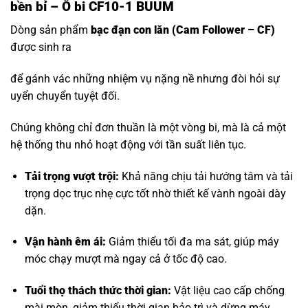
bền bỉ – Ổ bi CF10-1 BUUM
Dòng sản phẩm
bạc đạn con lăn
(Cam Follower – CF)
được sinh ra
để gánh vác những nhiệm vụ nặng nề nhưng đòi hỏi sự
uyển chuyển tuyệt đối.
Chúng không chỉ đơn thuần là một vòng bi, mà là cả một
hệ thống thu nhỏ hoạt động với tần suất liên tục.
Tải trọng vượt trội:
Khả năng chịu tải hướng tâm và tải
trọng dọc trục nhẹ cực tốt nhờ thiết kế vành ngoài dày
dặn.
Vận hành êm ái:
Giảm thiểu tối đa ma sát, giúp máy
móc chạy mượt mà ngay cả ở tốc độ cao.
Tuổi thọ thách thức thời gian:
Vật liệu cao cấp chống
mài mòn, giảm thiểu thời gian bảo trì và dừng máy.