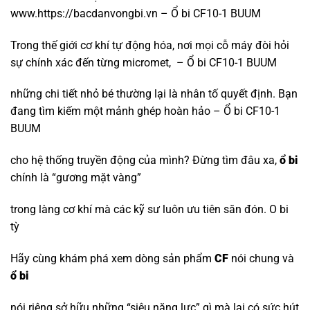
www.https://bacdanvongbi.vn – Ổ bi CF10-1 BUUM
Trong thế giới cơ khí tự động hóa, nơi mọi cỗ máy đòi hỏi
sự chính xác đến từng micromet, – Ổ bi CF10-1 BUUM
những chi tiết nhỏ bé thường lại là nhân tố quyết định. Bạn
đang tìm kiếm một mảnh ghép hoàn hảo – Ổ bi CF10-1
BUUM
cho hệ thống truyền động của mình? Đừng tìm đâu xa,
ổ bi
chính là “gương mặt vàng”
trong làng cơ khí mà các kỹ sư luôn ưu tiên săn đón.
O bi
tỳ
Hãy cùng khám phá xem dòng sản phẩm
CF
nói chung và
ổ bi
nói riêng sở hữu những “siêu năng lực” gì mà lại có sức hút