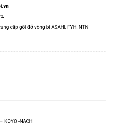
i.vn
0%
 cung câp gối đỡ vòng bi ASAHI, FYH, NTN
K – KOYO -NACHI