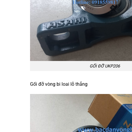
GỐI ĐỠ UKP206
Gối đỡ vòng bi loai lỗ thẳng