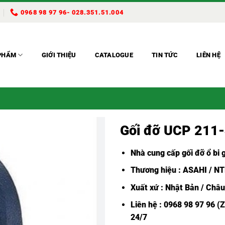
0968 98 97 96- 028.351.51.004
PHẨM
GIỚI THIỆU
CATALOGUE
TIN TỨC
LIÊN HỆ
Gối đỡ UCP 211
Nhà cung cấp gối đỡ ổ bi g
Thương hiệu : ASAHI / NT
Xuất xứ : Nhật Bản / Châ
Liên hệ : 0968 98 97 96 (
24/7