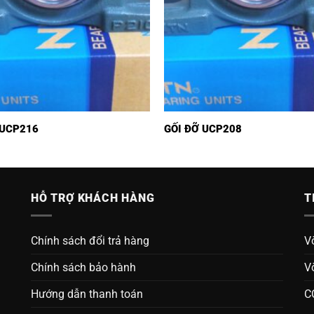
 UCP216
GỐI ĐỠ UCP208
HỖ TRỢ KHÁCH HÀNG
T
Chính sách đổi trả hàng
V
Chính sách bảo hành
V
Hướng dẫn thanh toán
C