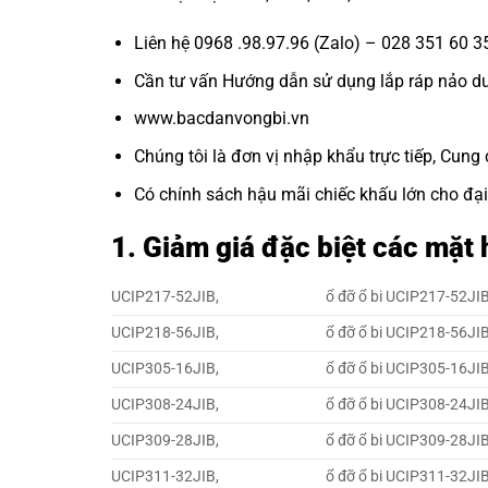
Liên hệ 0968 .98.97.96 (Zalo) – 028 351 60 3
Cần tư vấn Hướng dẫn sử dụng lắp ráp nảo dưỡn
www.bacdanvongbi.vn
Chúng tôi là đơn vị nhập khẩu trực tiếp, Cung 
Có chính sách hậu mãi chiếc khấu lớn cho đại 
1. Giảm giá đặc biệt các mặ
UCIP217-52JIB,
ổ đỡ ổ bi UCIP217-52JIB
UCIP218-56JIB,
ổ đỡ ổ bi UCIP218-56JIB
UCIP305-16JIB,
ổ đỡ ổ bi UCIP305-16JIB
UCIP308-24JIB,
ổ đỡ ổ bi UCIP308-24JIB
UCIP309-28JIB,
ổ đỡ ổ bi UCIP309-28JIB
UCIP311-32JIB,
ổ đỡ ổ bi UCIP311-32JIB