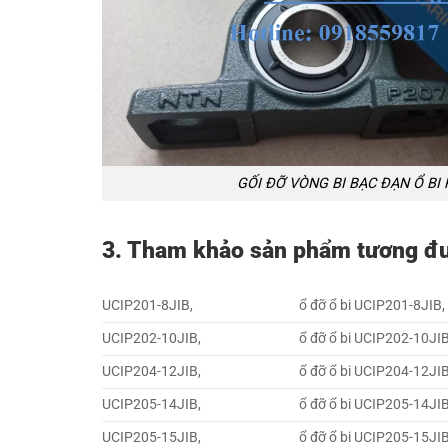
GỐI ĐỠ VÒNG BI BẠC ĐẠN Ổ BI
3. Tham khảo sản phẩm tương đ
UCIP201-8JIB,
ổ đỡ ổ bi UCIP201-8JIB,
UCIP202-10JIB,
ổ đỡ ổ bi UCIP202-10JIB
UCIP204-12JIB,
ổ đỡ ổ bi UCIP204-12JIB
UCIP205-14JIB,
ổ đỡ ổ bi UCIP205-14JIB
UCIP205-15JIB,
ổ đỡ ổ bi UCIP205-15JIB