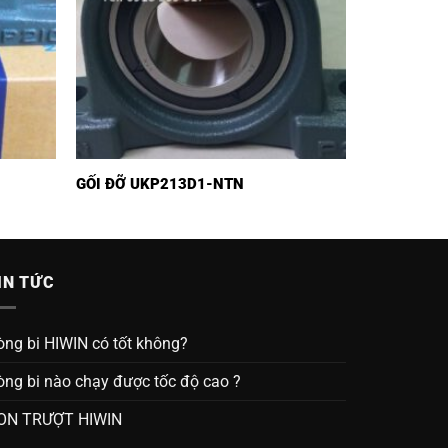
GỐI ĐỠ UKP213D1-NTN
IN TỨC
òng bi HIWIN có tốt không?
òng bi nào chạy được tốc độ cao ?
ON TRƯỢT HIWIN