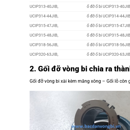
UCIP313-40JIB,
ổ đỡ ổ bi UCIP313-40JIB
UCIP314-44JIB,
ổ đỡ ổ bi UCIP314-44JIB
UCIP315-47JIB,
ổ đỡ ổ bi UCIP315-47JIB
UCIP315-48JIB,
ổ đỡ ổ bi UCIP315-48JIB
UCIP318-56JIB,
ổ đỡ ổ bi UCIP318-56JIB
UCIP320-63JIB,
ổ đỡ ổ bi UCIP320-63JIB
2. Gối đỡ vòng bi chia ra thà
Gối đỡ vòng bi xài kèm măng xông –
Gối lỗ côn g