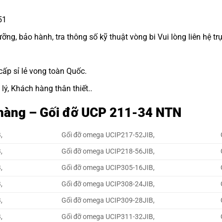
51
g, bảo hành, tra thông số kỹ thuật vòng bi Vui lòng liên hệ trự
cấp sỉ lẻ vong toàn Quốc.
lý, Khách hàng thân thiết..
t hàng – Gối đỡ UCP 211-34 NTN
,
Gối đỡ omega UCIP217-52JIB,
,
Gối đỡ omega UCIP218-56JIB,
,
Gối đỡ omega UCIP305-16JIB,
,
Gối đỡ omega UCIP308-24JIB,
,
Gối đỡ omega UCIP309-28JIB,
,
Gối đỡ omega UCIP311-32JIB,