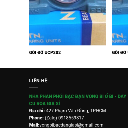
GỐI ĐỠ UCP202
GỐI ĐỠ
LIÊN HỆ
NHÀ PHÂN PHỐI BẠC ĐẠN VÒNG BI Ổ BI - DÂY
CU ROA GIÁ SỈ
Địa chỉ:
427 Phạm Văn Đồng, TP.HCM
Phone:
(Zalo) 0918559817
Mail:
vongbibacdangiasi@gmail.com