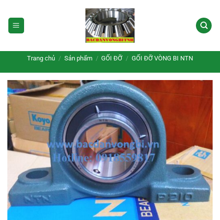
Bỏ
qua
nội
dung
Trang chủ
/
Sản phẩm
/
GỐI ĐỠ
/
GỐI ĐỠ VÒNG BI NTN