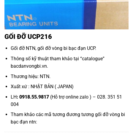
GỐI ĐỠ UCP216
Gối đỡ NTN,
gối đỡ vòng bi bạc đạn UCP
.
Thông số kỹ thuật tham khảo tại “
catalogue
”
bacdanvongbi.vn
.
Thương hiệu: NTN.
Xuất xứ : NHẬT BẢN ( JAPAN)
LH
: 0918.55.9817
(Hỗ trợ online zalo ) – 028. 351 51
004
Tham khảo các mã tương đương tương
gối đỡ vòng bi
bạc đạn ntn: