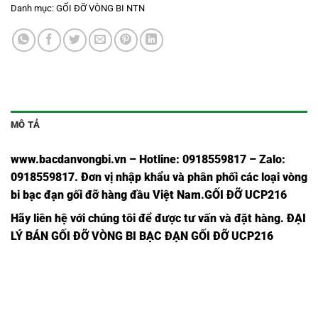
Danh mục:
GỐI ĐỠ VÒNG BI NTN
MÔ TẢ
www.bacdanvongbi.vn
–
Hotline: 0918559817 – Zalo:
0918559817. Đơn vị nhập khẩu và phân phối các loại vòng
bi bạc đạn gối đỡ hàng đầu Việt Nam
.GỐI ĐỠ UCP216
Hãy liên hệ với chúng tôi để được tư vấn và đặt hàng.
ĐẠI
LÝ BÁN GỐI ĐỠ VÒNG BI BẠC ĐẠN GỐI ĐỠ UCP216
VÒNG
VÒNG
VÒNG
BI
VÒNG BI
BI
BI
VÒNG BI
UCP310
UKP310 ASAHI,
P310
UCP310
UKP310 NTN,
ASAHI,
NTN,
NTN,