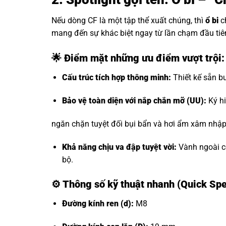
Nếu dòng CF là một tập thể xuất chúng, thì
ổ bi
c
mang đến sự khác biệt ngay từ lần chạm đầu tiê
🌟 Điểm mặt những ưu điểm vượt trội
Cấu trúc tích hợp thông minh:
Thiết kế sẵn bu
Bảo vệ toàn diện với nắp chắn mỡ (UU):
Ký hi
ngăn chặn tuyệt đối bụi bẩn và hơi ẩm xâm nhập, 
Khả năng chịu va đập tuyệt vời:
Vành ngoài có
bộ.
⚙️
Thông số kỹ thuật nhanh (Quick Sp
Đường kính ren (d):
M8