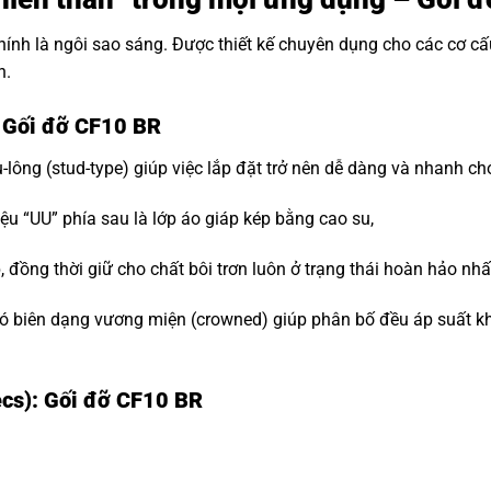
hính là ngôi sao sáng. Được thiết kế chuyên dụng cho các cơ c
n.
: Gối đỡ CF10 BR
-lông (stud-type) giúp việc lắp đặt trở nên dễ dàng và nhanh ch
ệu “UU” phía sau là lớp áo giáp kép bằng cao su,
đồng thời giữ cho chất bôi trơn luôn ở trạng thái hoàn hảo nhấ
 biên dạng vương miện (crowned) giúp phân bố đều áp suất khi t
ecs): Gối đỡ CF10 BR