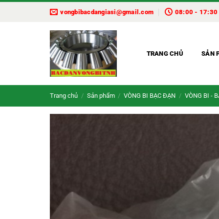
Bỏ
vongbibacdangiasi@gmail.com
08:00 - 17:30
qua
nội
dung
TRANG CHỦ
SẢN 
Trang chủ
/
Sản phẩm
/
VÒNG BI BẠC ĐẠN
/
VÒNG BI - 