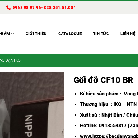
0968 98 97 96- 028.351.51.004
PHẨM
GIỚI THIỆU
CATALOGUE
TIN TỨC
LIÊN HỆ
BẠC ĐẠN IKO
Gối đỡ CF10 BR
Kí hiệu sản phẩm :
Vòng b
Thương hiệu : IKO – NTN
Xuất xứ : Nhật Bản / Châ
Hotline: 0918559817 (Zalo
www.https://bacdanvongb