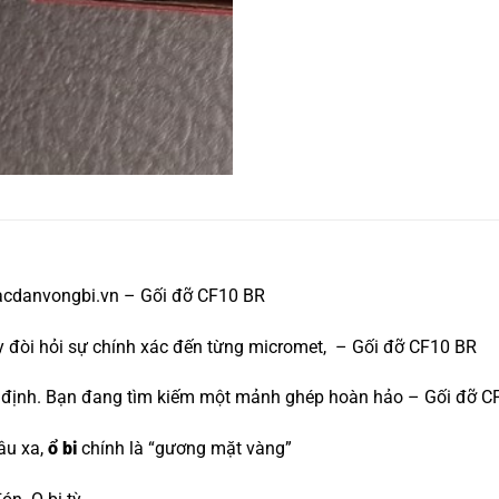
acdanvongbi.vn – Gối đỡ CF10 BR
áy đòi hỏi sự chính xác đến từng micromet, – Gối đỡ CF10 BR
yết định. Bạn đang tìm kiếm một mảnh ghép hoàn hảo – Gối đỡ 
âu xa,
ổ bi
chính là “gương mặt vàng”