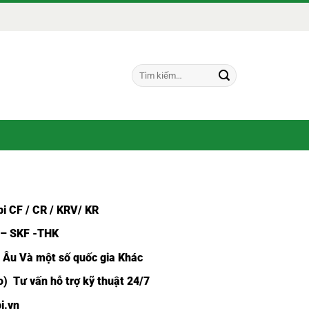
Tìm
kiếm:
i CF /
CR / KRV/ KR
 – SKF -THK
u Âu Và một số quốc gia Khác
) Tư vấn hỗ trợ kỹ thuật 24/7
i.vn