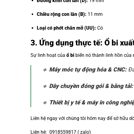
Đường kính con lăn (D):
19 mm
Chiều rộng con lăn (B):
11 mm
Loại có phớt chắn mỡ (UU):
Có
3. Ứng dụng thực tế: Ổ bi xu
Sự linh hoạt của
ổ bi
biến nó thành linh hồn của
🔹
Máy móc tự động hóa & CNC:
Đả
🔹
Dây chuyền đóng gói & băng tải:
🔹
Thiết bị y tế & máy in công nghi
Liên hệ ngay với chúng tôi hôm nay để sở hữu 
Liên hệ: 0918559817 ( zalo)