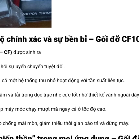
độ chính xác và sự bền bỉ – Gối đỡ CF1
– CF)
được sinh ra
ỏi sự uyển chuyển tuyệt đối.
cả một hệ thống thu nhỏ hoạt động với tần suất liên tục.
m và tải trọng dọc trục nhẹ cực tốt nhờ thiết kế vành ngoài dà
iúp máy móc chạy mượt mà ngay cả ở tốc độ cao.
p chống mài mòn, giảm thiểu thời gian bảo trì và dừng máy.
“Chiến thần” trong mọi ứng dụng – Gối 