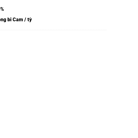
0%
ng bi Cam / tỳ