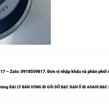
17 – Zalo: 0918559817. Đơn vị nhập khẩu và phân phối c
t hàng
ĐẠI LÝ BÁN VÒNG BI GỐI ĐỠ BẠC ĐẠN Ổ BI ASAHI
:BẠC
BẠC ĐẠN UKFCX01,
BẠC ĐẠN UCX0
BẠC ĐẠN UKFCX02,
BẠC ĐẠN UCX0