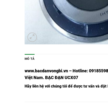
MÔ TẢ
www.bacdanvongbi.vn
–
Hotline: 09185598
Việt Nam
. BẠC ĐẠN UCX07
Hãy liên hệ với chúng tôi để được tư vấn và đặ
BẠC ĐẠN FCX01,
BẠC ĐẠN UCFCX01,
BẠC ĐẠN FCX02,
BẠC ĐẠN UCFCX02,