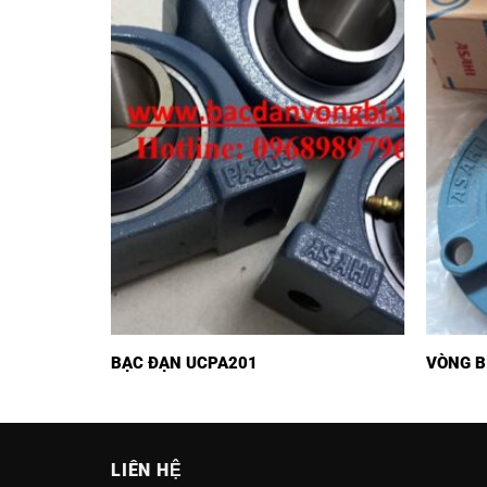
I
BẠC ĐẠN UCPA201
VÒNG B
LIÊN HỆ