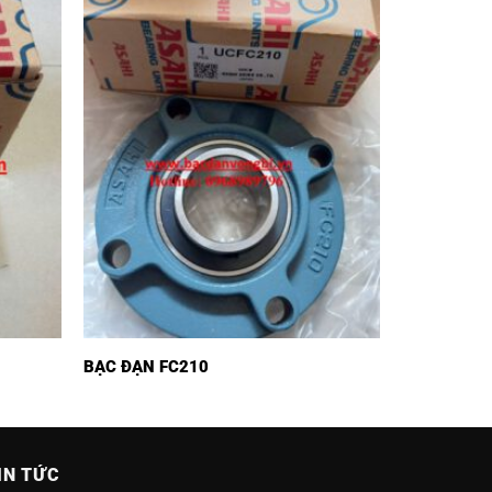
BẠC ĐẠN FC210
IN TỨC