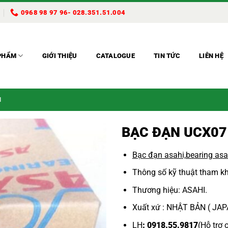
0968 98 97 96- 028.351.51.004
PHẨM
GIỚI THIỆU
CATALOGUE
TIN TỨC
LIÊN HỆ
I
BẠC ĐẠN UCX07
Bạc đạn asahi,
bearing asa
Thông số kỹ thuật tham kh
Thương hiệu: ASAHI.
Xuất xứ : NHẬT BẢN ( JA
LH
: 0918.55.9817
(Hỗ trợ 