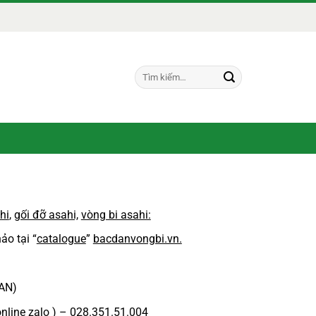
Tìm
kiếm:
hi
,
gối đỡ asahi,
vòng bi asahi:
ảo tại “
catalogue
”
bacdanvongbi.vn.
PAN)
online zalo ) – 028.351.51.004