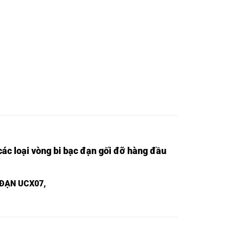
ác loại vòng bi bạc đạn gối đỡ hàng đầu
 ĐẠN UCX07,
1,
BẠC ĐẠN UKX01,
2,
BẠC ĐẠN UKX02,