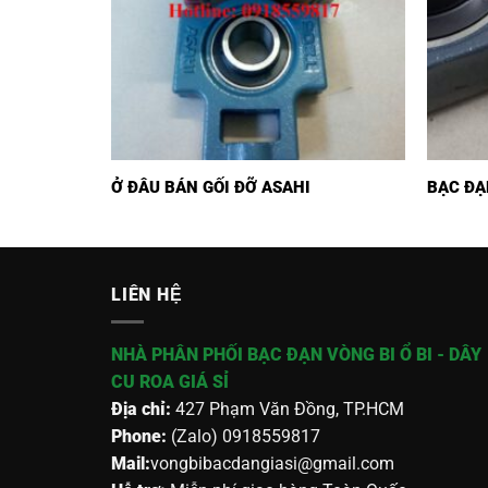
Ở ĐÂU BÁN GỐI ĐỠ ASAHI
BẠC ĐẠ
LIÊN HỆ
NHÀ PHÂN PHỐI BẠC ĐẠN VÒNG BI Ổ BI - DÂY
CU ROA GIÁ SỈ
Địa chỉ:
427 Phạm Văn Đồng, TP.HCM
Phone:
(Zalo) 0918559817
Mail:
vongbibacdangiasi@gmail.com