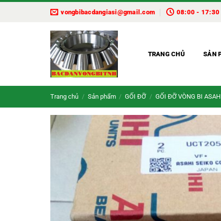
Bỏ
vongbibacdangiasi@gmail.com
08:00 - 17:30
qua
nội
dung
TRANG CHỦ
SẢN 
Trang chủ
/
Sản phẩm
/
GỐI ĐỠ
/
GỐI ĐỠ VÒNG BI ASAH