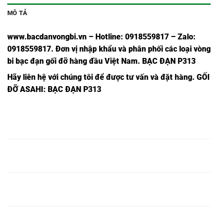
MÔ TẢ
www.bacdanvongbi.vn
–
Hotline: 0918559817 – Zalo:
0918559817. Đơn vị nhập khẩu và phân phối các loại vòng
bi bạc đạn gối đỡ hàng đầu Việt Nam
. BẠC ĐẠN P313
Hãy liên hệ với chúng tôi để được tư vấn và đặt hàng.
GỐI
ĐỠ ASAHI: BẠC ĐẠN P313
BẠC ĐẠN
BẠC ĐẠN
BẠC ĐẠN
VÒNG BI
VÒNG BI
VÒNG BI
VÒNG BI
VÒNG BI
P214,
UCP214,
P214,
UCP214,
UKP214,
BẠC ĐẠN
BẠC ĐẠN
BẠC ĐẠN
VÒNG BI
VÒNG BI
VÒNG BI
VÒNG BI
VÒNG BI
P215,
UCP215,
P215,
UCP215,
UKP215,
BẠC ĐẠN
BẠC ĐẠN
BẠC ĐẠN
VÒNG BI
VÒNG BI
VÒNG BI
VÒNG BI
VÒNG BI
P216,
UCP216,
P216,
UCP216,
UKP216,
BẠC ĐẠN
BẠC ĐẠN
BẠC ĐẠN