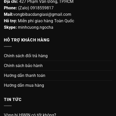
Địa chỉ:
427 Phạm Văn Đồng, TP.HCM
Phone:
(Zalo) 0918559817
Mail:
vongbibacdangiasi@gmail.com
Hỗ trợ:
Miễn phí giao hàng Toàn Quốc
Skype:
minhcuong.ngocha
HỖ TRỢ KHÁCH HÀNG
Chính sách đổi trả hàng
Chính sách bảo hành
Hướng dẫn thanh toán
Hướng dẫn mua hàng
TIN TỨC
Vòng bi HIWIN có tốt không?