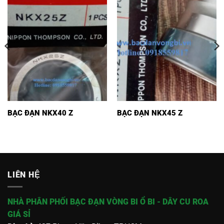
BẠC ĐẠN NKX40 Z
BẠC ĐẠN NKX45 Z
LIÊN HỆ
NHÀ PHÂN PHỐI BẠC ĐẠN VÒNG BI Ổ BI - DÂY CU ROA
GIÁ SỈ