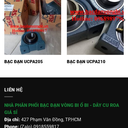
BẠC ĐẠN UCPA205
BẠC ĐẠN UCPA210
LIÊN HỆ
NHÀ PHÂN PHỐI BẠC ĐẠN VÒNG BI Ổ BI - DÂY CU ROA
GIÁ SỈ
Địa chỉ:
427 Phạm Văn Đồng, TP.HCM
Phone:
(Zalo) 0918559817