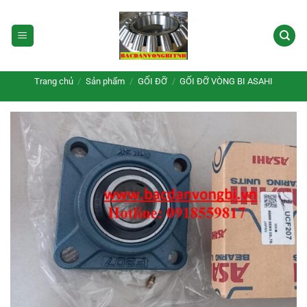
Bỏ
qua
nội
dung
Trang chủ
/
Sản phẩm
/
GỐI ĐỠ
/
GỐI ĐỠ VÒNG BI ASAHI