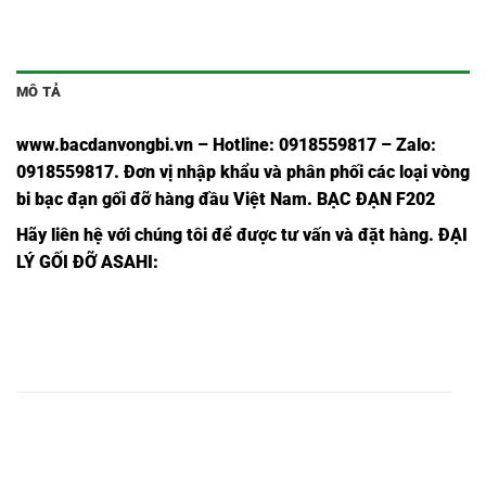
MÔ TẢ
www.bacdanvongbi.vn
–
Hotline: 0918559817 – Zalo:
0918559817. Đơn vị nhập khẩu và phân phối các loại vòng
bi bạc đạn gối đỡ hàng đầu Việt Nam
. BẠC ĐẠN F202
Hãy liên hệ với chúng tôi để được tư vấn và đặt hàng.
ĐẠI
LÝ GỐI ĐỠ ASAHI:
VÒNG
VÒNG
VÒNG BI
VÒNG
VÒNG
BI
VÒNG BI
BI F310
UCF310 -
BI
BI
UKF310
UKF310,
-ASAHI,
ASAHI,
F310,
UCF310,
-ASAHI,
VÒNG
VÒNG
VÒNG BI
VÒNG
VÒNG
BI
VÒNG BI
BI F311
UCF311 -
BI
BI
UKF311
UKF311,
-ASAHI,
ASAHI,
F311,
UCF311,
-ASAHI,