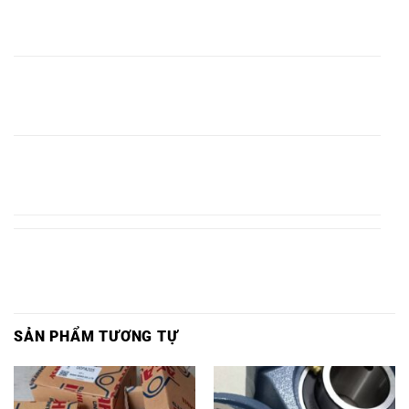
BI
VÒNG BI
BI F322
UCF322 -
BI
BI
UKF322
UKF322,
-ASAHI,
ASAHI,
F322,
UCF322,
-ASAHI,
VÒNG
VÒNG
VÒNG BI
VÒNG
VÒNG
BI
VÒNG BI
BI F324
UCF324 -
BI
BI
UKF324
UKF324,
-ASAHI,
ASAHI,
F324,
UCF324,
-ASAHI,
VÒNG
VÒNG
VÒNG BI
VÒNG
VÒNG
BI
VÒNG BI
BI F326
UCF326 -
BI
BI
UKF326
UKF326,
-ASAHI,
ASAHI,
F326,
UCF326,
-ASAHI,
SẢN PHẨM TƯƠNG TỰ