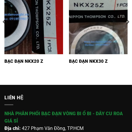
BẠC ĐẠN NKX20 Z
BẠC ĐẠN NKX30 Z
LIÊN HỆ
NHÀ PHÂN PHỐI BẠC ĐẠN VÒNG BI Ổ BI - DÂY CU ROA
GIÁ SỈ
Địa chỉ:
427 Phạm Văn Đồng, TP.HCM