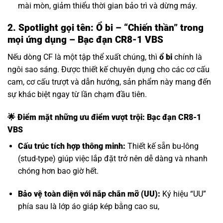
mài mòn, giảm thiểu thời gian bảo trì và dừng máy.
2. Spotlight gọi tên: Ổ bi – “Chiến thần” trong
mọi ứng dụng – Bạc đạn CR8-1 VBS
Nếu dòng CF là một tập thể xuất chúng, thì
ổ bi
chính là
ngôi sao sáng. Được thiết kế chuyên dụng cho các cơ cấu
cam, cơ cấu trượt và dẫn hướng, sản phẩm này mang đến
sự khác biệt ngay từ lần chạm đầu tiên.
🌟 Điểm mặt những ưu điểm vượt trội: Bạc đạn CR8-1
VBS
Cấu trúc tích hợp thông minh:
Thiết kế sẵn bu-lông
(stud-type) giúp việc lắp đặt trở nên dễ dàng và nhanh
chóng hơn bao giờ hết.
Bảo vệ toàn diện với nắp chắn mỡ (UU):
Ký hiệu “UU”
phía sau là lớp áo giáp kép bằng cao su,