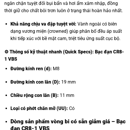
ngăn chặn tuyệt đối bụi bẩn và hơi ẩm xâm nhập, đồng
thời giữ cho chất bôi trơn luôn ở trạng thái hoàn hảo nhất.
Khả năng chịu va đập tuyệt vời:
Vành ngoài có biên
dạng vương miện (crowned) giúp phân bố đều áp suất
khi tiếp xúc với bề mặt cam, triệt tiêu ứng suất cục bộ.
⚙️
Thông số kỹ thuật nhanh (Quick Specs): Bạc đạn CR8-
1 VBS
Đường kính ren (d):
M8
Đường kính con lăn (D):
19 mm
Chiều rộng con lăn (B):
11 mm
Loại có phớt chắn mỡ (UU):
Có
Dòng sản phẩm vòng bi có sẵn giảm giá – Bạc
đạn CR8-1 VBS