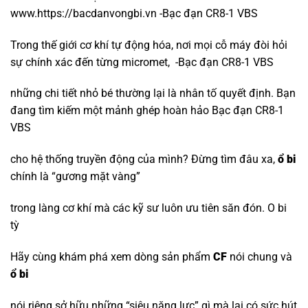
www.https://bacdanvongbi.vn -Bạc đạn CR8-1 VBS
Trong thế giới cơ khí tự động hóa, nơi mọi cỗ máy đòi hỏi
sự chính xác đến từng micromet, -Bạc đạn CR8-1 VBS
những chi tiết nhỏ bé thường lại là nhân tố quyết định. Bạn
đang tìm kiếm một mảnh ghép hoàn hảo Bạc đạn CR8-1
VBS
cho hệ thống truyền động của mình? Đừng tìm đâu xa,
ổ bi
chính là “gương mặt vàng”
trong làng cơ khí mà các kỹ sư luôn ưu tiên săn đón.
O bi
tỳ
Hãy cùng khám phá xem dòng sản phẩm
CF
nói chung và
ổ bi
nói riêng sở hữu những “siêu năng lực” gì mà lại có sức hút