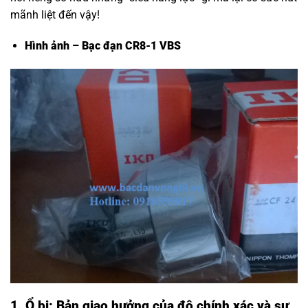
mãnh liệt đến vậy!
Hình ảnh – Bạc đạn CR8-1 VBS
1. Ổ bi: Bản giao hưởng của độ chính xác và sự