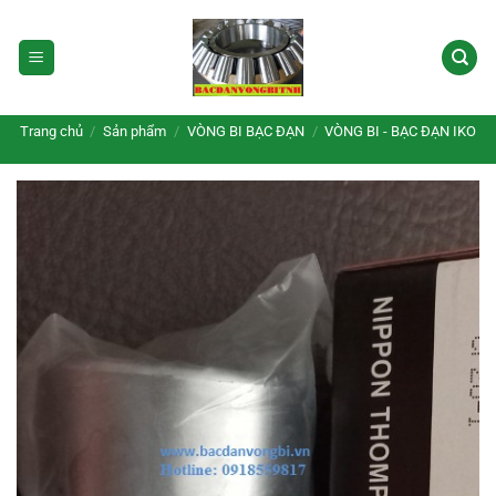
Bỏ
qua
nội
dung
Trang chủ
/
Sản phẩm
/
VÒNG BI BẠC ĐẠN
/
VÒNG BI - BẠC ĐẠN IKO