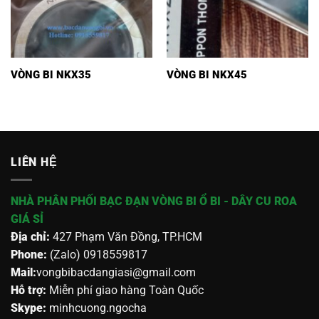
VÒNG BI NKX35
VÒNG BI NKX45
LIÊN HỆ
NHÀ PHÂN PHỐI BẠC ĐẠN VÒNG BI Ổ BI - DÂY CU ROA
GIÁ SỈ
Địa chỉ:
427 Phạm Văn Đồng, TP.HCM
Phone:
(Zalo) 0918559817
Mail:
vongbibacdangiasi@gmail.com
Hỗ trợ:
Miễn phí giao hàng Toàn Quốc
Skype:
minhcuong.ngocha