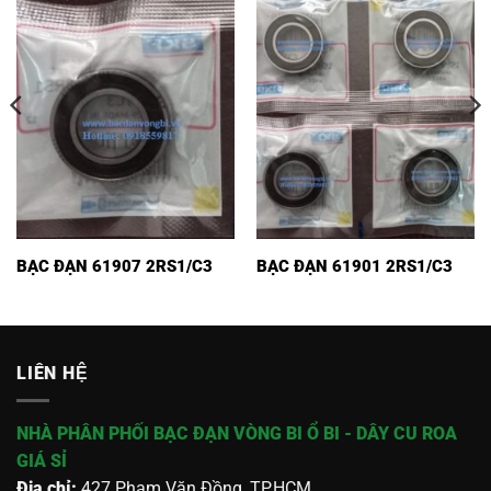
BẠC ĐẠN 61907 2RS1/C3
BẠC ĐẠN 61901 2RS1/C3
LIÊN HỆ
NHÀ PHÂN PHỐI BẠC ĐẠN VÒNG BI Ổ BI - DÂY CU ROA
GIÁ SỈ
Địa chỉ:
427 Phạm Văn Đồng, TP.HCM