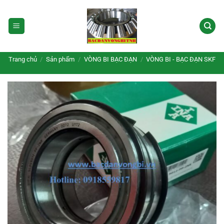
Bỏ
qua
nội
dung
Trang chủ
/
Sản phẩm
/
VÒNG BI BẠC ĐẠN
/
VÒNG BI - BẠC ĐẠN SKF