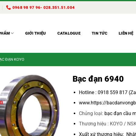
0968 98 97 96- 028.351.51.004
PHẨM
GIỚI THIỆU
CATALOGUE
TIN TỨC
LIÊN HỆ
BẠC ĐẠN KOYO
Bạc đạn 6940
Hotline : 0918 559 817 (Z
www.https://bacdanvongb
Chủng loại:
bạc đạn cầu m
Thương hiệu : KOYO / NSK
Xuất xứ thương hiệu: Nhậ