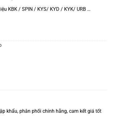
iệu KBK / SPIN / KYS/ KYD / KYK/ URB …
O
 khẩu, phân phối chính hãng, cam kết giá tốt