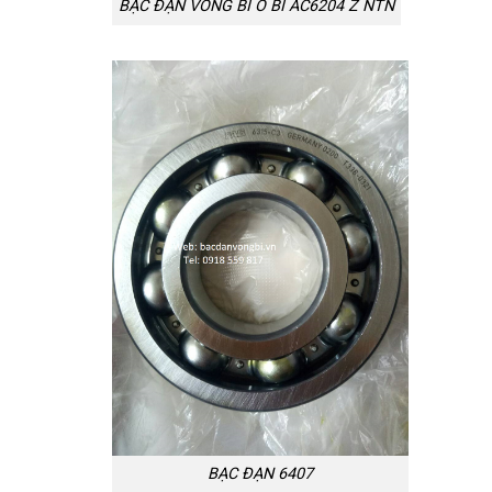
BẠC ĐẠN VÒNG BI Ổ BI AC6204 Z NTN
BẠC ĐẠN 6407