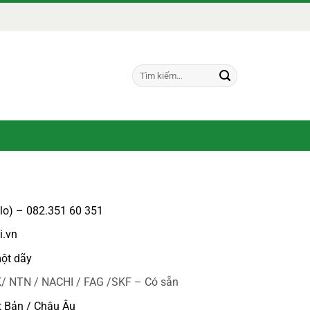
Tìm
kiếm:
alo) – 082.351 60 351
i.vn
ột dãy
/ NTN / NACHI / FAG /SKF – Có sẵn
t Bản / Châu Âu