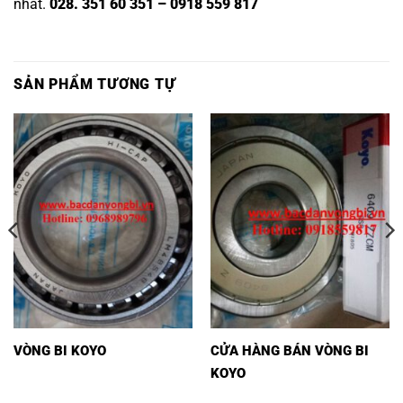
nhất.
028. 351 60 351 – 0918 559 817
SẢN PHẨM TƯƠNG TỰ
VÒNG BI KOYO
CỬA HÀNG BÁN VÒNG BI
KOYO