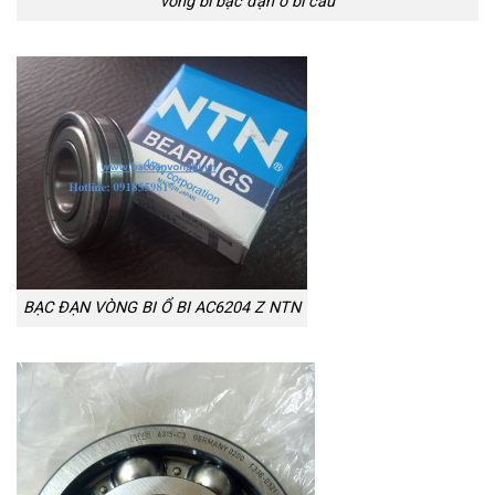
vòng bi bạc đạn ổ bi cầu
BẠC ĐẠN VÒNG BI Ổ BI AC6204 Z NTN