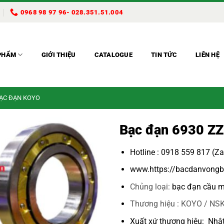
0968 98 97 96- 028.351.51.004
PHẨM
GIỚI THIỆU
CATALOGUE
TIN TỨC
LIÊN HỆ
BẠC ĐẠN KOYO
Bạc đạn 6930 ZZ
Hotline : 0918 559 817 (Z
www.https://bacdanvongb
Chủng loại:
bạc đạn cầu m
Thương hiệu : KOYO / NSK
Xuất xứ thương hiệu: Nhậ