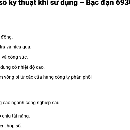
số kỹ thuật khi sử dụng – Bạc đạn 69
 động.
ru và hiệu quả.
n và công sức.
dụng có nhiệt độ cao.
m vòng bi từ các cữa hàng công ty phân phối
ng các ngành công nghiệp sau:
 chịu tải nặng.
n, hộp số,…