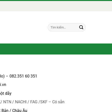
Tìm
kiếm:
alo) – 082.351 60 351
i.vn
ột dãy
/ NTN / NACHI / FAG /SKF – Có sẵn
t Bản / Châu Âu