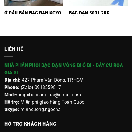
Ở ĐÂU BÁN BẠC ĐẠN KOYO
BẠC ĐẠN 5001 2RS
LIÊN HỆ
NHÀ PHÂN PHỐI BẠC ĐẠN VÒNG BI Ổ BI - DÂY CU ROA
GIÁ SỈ
Địa chỉ:
427 Phạm Văn Đồng, TP.HCM
Phone:
(Zalo) 0918559817
Mail:
vongbibacdangiasi@gmail.com
Hỗ trợ:
Miễn phí giao hàng Toàn Quốc
Skype:
minhcuong.ngocha
HỖ TRỢ KHÁCH HÀNG