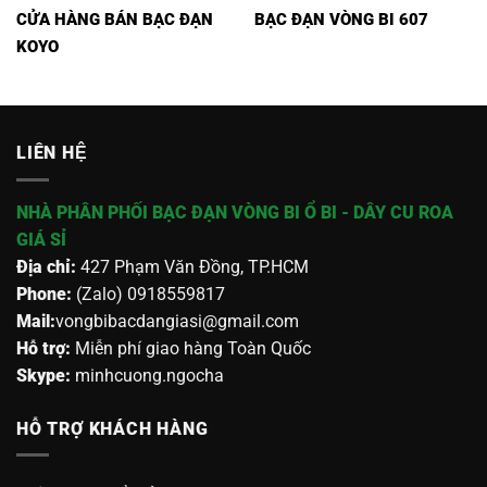
CỬA HÀNG BÁN BẠC ĐẠN
BẠC ĐẠN VÒNG BI 607
KOYO
LIÊN HỆ
NHÀ PHÂN PHỐI BẠC ĐẠN VÒNG BI Ổ BI - DÂY CU ROA
GIÁ SỈ
Địa chỉ:
427 Phạm Văn Đồng, TP.HCM
Phone:
(Zalo) 0918559817
Mail:
vongbibacdangiasi@gmail.com
Hỗ trợ:
Miễn phí giao hàng Toàn Quốc
Skype:
minhcuong.ngocha
HỖ TRỢ KHÁCH HÀNG