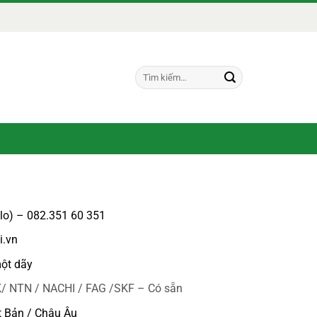
Tìm
kiếm:
alo) – 082.351 60 351
i.vn
ột dãy
/ NTN / NACHI / FAG /SKF – Có sẵn
t Bản / Châu Âu