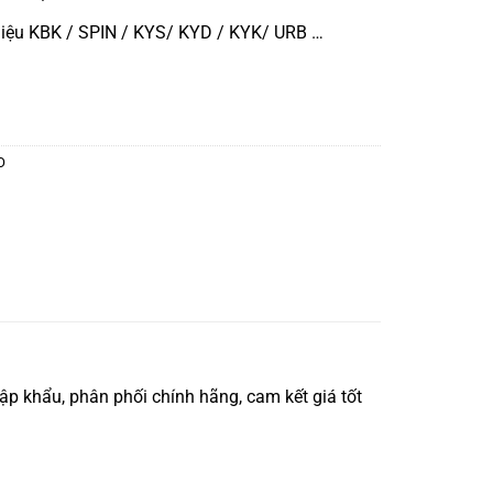
iệu KBK / SPIN / KYS/ KYD / KYK/ URB …
O
 khẩu, phân phối chính hãng, cam kết giá tốt