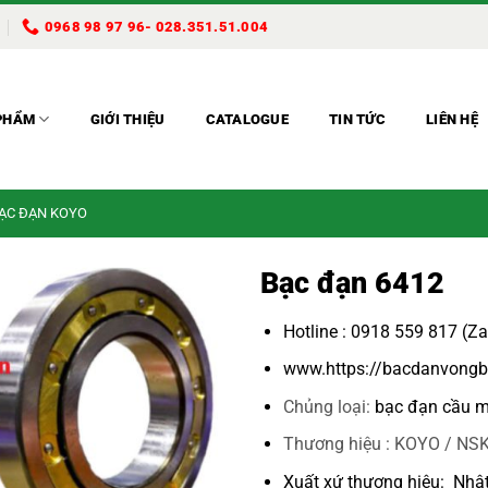
0968 98 97 96- 028.351.51.004
PHẨM
GIỚI THIỆU
CATALOGUE
TIN TỨC
LIÊN HỆ
BẠC ĐẠN KOYO
Bạc đạn 6412
Hotline : 0918 559 817 (Z
www.https://bacdanvongb
Chủng loại:
bạc đạn cầu m
Thương hiệu : KOYO / NSK
Xuất xứ thương hiệu: Nhậ