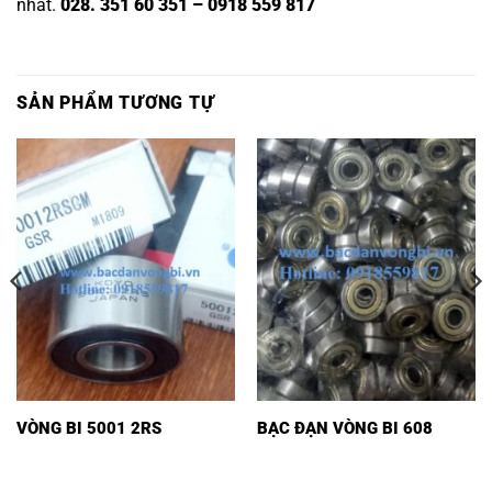
nhất.
028. 351 60 351 – 0918 559 817
SẢN PHẨM TƯƠNG TỰ
VÒNG BI 5001 2RS
BẠC ĐẠN VÒNG BI 608