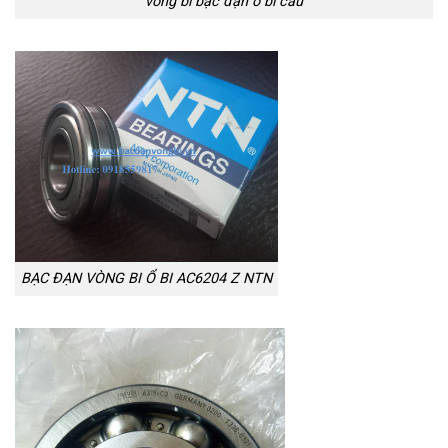
vòng bi bạc đạn ổ bi cầu
BẠC ĐẠN VÒNG BI Ổ BI AC6204 Z NTN