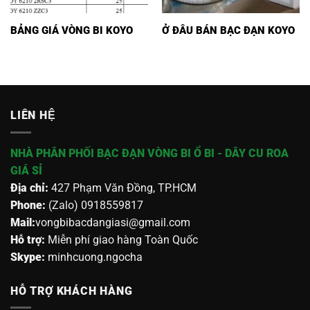
BẢNG GIÁ VÒNG BI KOYO
Ở ĐÂU BÁN BẠC ĐẠN KOYO
LIÊN HỆ
NHÀ PHÂN PHỐI BẠC ĐẠN VÒNG BI Ổ BI - DÂY CU ROA
GIÁ SỈ
Địa chỉ:
427 Phạm Văn Đồng, TP.HCM
Phone:
(Zalo) 0918559817
Mail:
vongbibacdangiasi@gmail.com
Hỗ trợ:
Miễn phí giao hàng Toàn Quốc
Skype:
minhcuong.ngocha
HỖ TRỢ KHÁCH HÀNG