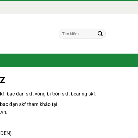
Tìm
kiếm:
2Z
kf
.
bạc đạn skf
,
vòng bi tròn skf, bearing skf.
 bạc đạn skf
tham khảo tại
.vn
.
EDEN)