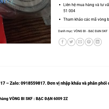
Liên hệ mua hàng và tư v
51 004
Tham khảo các mã
vòng b
Danh mục:
VÒNG BI - BẠC ĐẠN SKF
17 – Zalo: 0918559817. Đơn vị nhập khẩu và phân phối c
t hàng
VÒNG BI SKF
: BẠC ĐẠN 6009 2Z