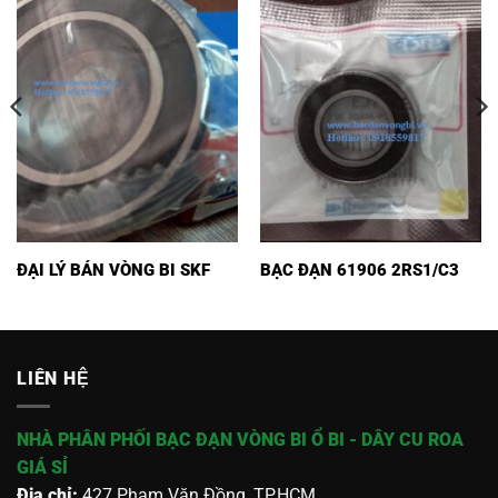
ĐẠI LÝ BÁN VÒNG BI SKF
BẠC ĐẠN 61906 2RS1/C3
LIÊN HỆ
NHÀ PHÂN PHỐI BẠC ĐẠN VÒNG BI Ổ BI - DÂY CU ROA
GIÁ SỈ
Địa chỉ:
427 Phạm Văn Đồng, TP.HCM