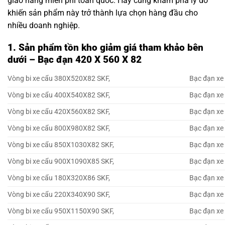
giao hàng miễn phí toàn quốc. Hãy cùng khám phá lý do
khiến sản phẩm này trở thành lựa chọn hàng đầu cho
nhiều doanh nghiệp.
1. Sản phẩm tồn kho giảm giá tham khảo bên
dưới – Bạc đạn 420 X 560 X 82
Vòng bi xe cẩu 380X520X82 SKF,
Bạc đạn xe
Vòng bi xe cẩu 400X540X82 SKF,
Bạc đạn xe
Vòng bi xe cẩu 420X560X82 SKF,
Bạc đạn xe
Vòng bi xe cẩu 800X980X82 SKF,
Bạc đạn xe
Vòng bi xe cẩu 850X1030X82 SKF,
Bạc đạn xe
Vòng bi xe cẩu 900X1090X85 SKF,
Bạc đạn xe
Vòng bi xe cẩu 180X320X86 SKF,
Bạc đạn xe
Vòng bi xe cẩu 220X340X90 SKF,
Bạc đạn xe
Vòng bi xe cẩu 950X1150X90 SKF,
Bạc đạn xe