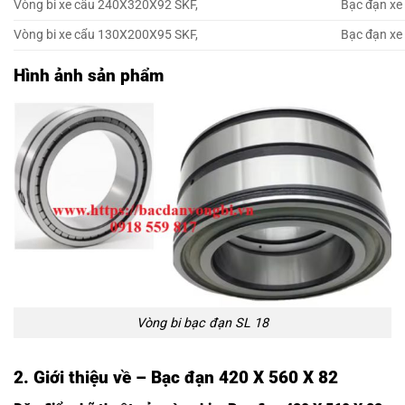
Vòng bi xe cẩu 240X320X92 SKF,
Bạc đạn xe
Vòng bi xe cẩu 130X200X95 SKF,
Bạc đạn xe
Hình ảnh sản phẩm
Vòng bi bạc đạn SL 18
2. Giới thiệu về – Bạc đạn 420 X 560 X 82