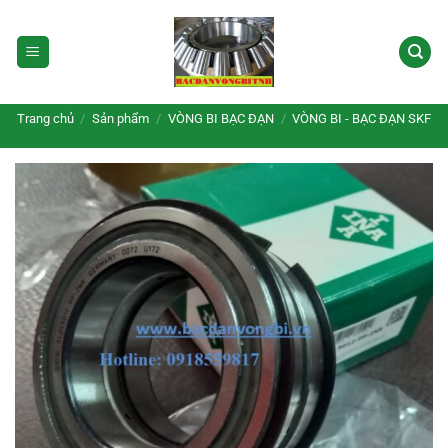
Bỏ
qua
nội
dung
Trang chủ
/
Sản phẩm
/
VÒNG BI BẠC ĐẠN
/
VÒNG BI - BẠC ĐẠN SKF