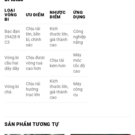
LOẠI
NHƯỢC
ỨNG
VÒNG
ƯU ĐIỂM
ĐIỂM
DỤNG
BI
Chịu tải
Kích
Bạc đạn
Công
lớn, bền
thước lớn,
29428 R
nghiệp
bỉ, chính
giá thành
C3
nặng
xác
cao
Máy
Vòng bi
Chịu được
Chịu tải
móc
cầu hai
vòng tua
kém hơn
tốc độ
dãy dãy
cao hơn
cao
Kích
Chịu tải
Máy
Vòng bi
thước lớn,
hướng
công
chà
giá thành
trục lớn
cụ
cao
SẢN PHẨM TƯƠNG TỰ