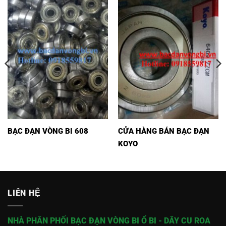
BẠC ĐẠN VÒNG BI 608
CỬA HÀNG BÁN BẠC ĐẠN
KOYO
LIÊN HỆ
NHÀ PHÂN PHỐI BẠC ĐẠN VÒNG BI Ổ BI - DÂY CU ROA