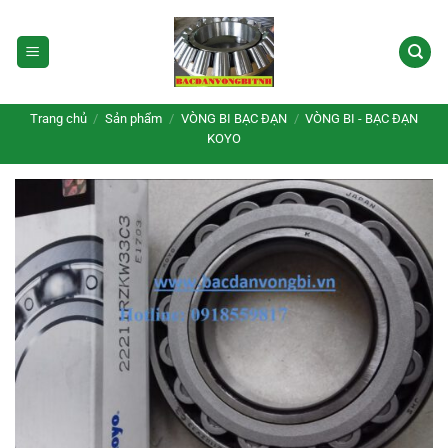
Bỏ
qua
nội
dung
Trang chủ
/
Sản phẩm
/
VÒNG BI BẠC ĐẠN
/
VÒNG BI - BẠC ĐẠN
KOYO