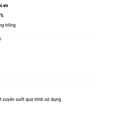
i.vn
0%
ng trống
O
 xuyên suốt quá trình sử dụng