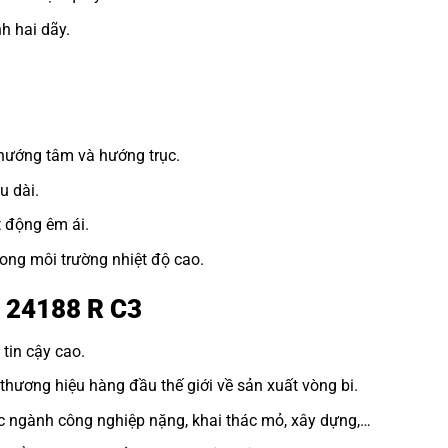
h hai dãy.
 hướng tâm và hướng trục.
u dài.
t động êm ái.
ong môi trường nhiệt độ cao.
n 24188 R C3
tin cậy cao.
hương hiệu hàng đầu thế giới về sản xuất vòng bi.
c ngành công nghiệp nặng, khai thác mỏ, xây dựng,…