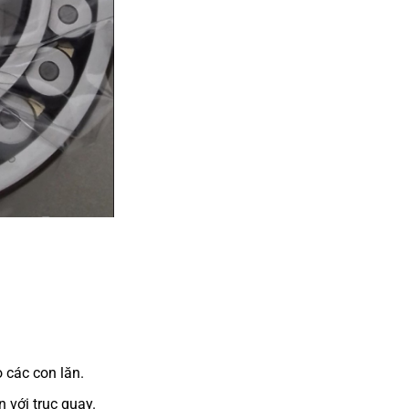
 các con lăn.
 với trục quay.