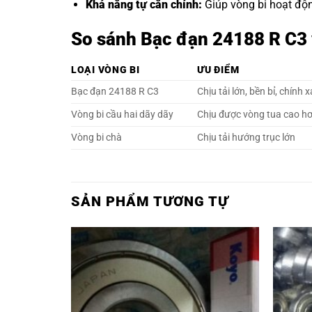
Khả năng tự căn chỉnh:
Giúp vòng bi hoạt động
So sánh Bạc đạn 24188 R C3 v
LOẠI VÒNG BI
ƯU ĐIỂM
Bạc đạn 24188 R C3
Chịu tải lớn, bền bỉ, chính 
Vòng bi cầu hai dãy dãy
Chịu được vòng tua cao h
Vòng bi chà
Chịu tải hướng trục lớn
SẢN PHẨM TƯƠNG TỰ