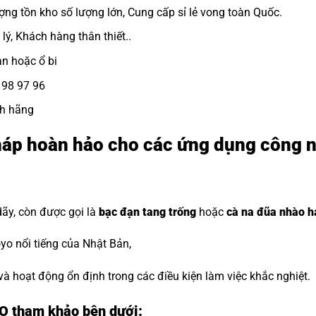
ợng tồn kho số lượng lớn, Cung cấp sỉ lẻ vong toàn Quốc.
lý, Khách hàng thân thiết..
ạn
hoặc ổ bi
8 98 97 96
nh hãng
háp hoàn hảo cho các ứng dụng công 
dãy, còn được gọi là
bạc đạn tang trống
hoặc
cà na đũa nhào h
o nổi tiếng của Nhật Bản,
 và hoạt động ổn định trong các điều kiện làm việc khắc nghiệt.
YO tham khảo bên dưới: