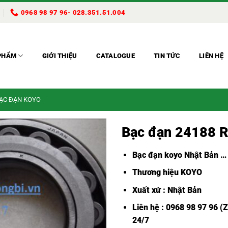
0968 98 97 96- 028.351.51.004
PHẨM
GIỚI THIỆU
CATALOGUE
TIN TỨC
LIÊN HỆ
BẠC ĐẠN KOYO
Bạc đạn 24188 
Bạc đạn koyo Nhật Bản
…
Thương hiệu KOYO
Xuất xứ : Nhật Bản
Liên hệ : 0968 98 97 96 (
24/7