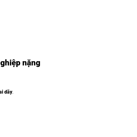
nghiệp nặng
ai dãy
.