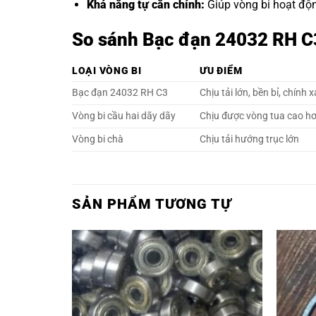
Khả năng tự căn chỉnh:
Giúp vòng bi hoạt động
So sánh Bạc đạn 24032 RH C3 
LOẠI VÒNG BI
ƯU ĐIỂM
Bạc đạn 24032 RH C3
Chịu tải lớn, bền bỉ, chính 
Vòng bi cầu hai dãy dãy
Chịu được vòng tua cao h
Vòng bi chà
Chịu tải hướng trục lớn
SẢN PHẨM TƯƠNG TỰ