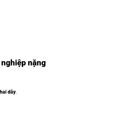
 nghiệp nặng
hai dãy
.