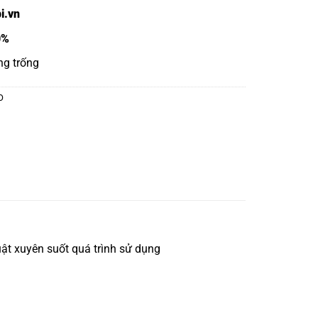
i.vn
0%
ng trống
O
ật xuyên suốt quá trình sử dụng