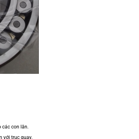
 các con lăn.
 với trục quay.