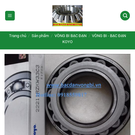
Bỏ
qua
nội
dung
Trang chủ
/
Sản phẩm
/
VÒNG BI BẠC ĐẠN
/
VÒNG BI - BẠC ĐẠN
KOYO