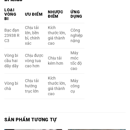
LOẠI
NHƯỢC
ỨNG
VÒNG
ƯU ĐIỂM
ĐIỂM
DỤNG
BI
Chịu tải
Kích
Bạc đạn
Công
lớn, bền
thước lớn,
23938 R
nghiệp
bỉ, chính
giá thành
C3
nặng
xác
cao
Máy
Vòng bi
Chịu được
Chịu tải
móc
cầu hai
vòng tua
kém hơn
tốc độ
dãy dãy
cao hơn
cao
Kích
Chịu tải
Máy
Vòng bi
thước lớn,
hướng
công
chà
giá thành
trục lớn
cụ
cao
SẢN PHẨM TƯƠNG TỰ