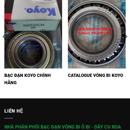
BẠC ĐẠN KOYO CHÍNH
CATALOGUE VÒNG BI KOYO
HÃNG
LIÊN HỆ
NHÀ PHÂN PHỐI BẠC ĐẠN VÒNG BI Ổ BI - DÂY CU ROA